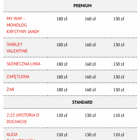
PREMIUM
MY WAY -
180 zł
160 zł
130 zł
MONOLOG
KRYSTYNY JANDY
SHIRLEY
180 zł
160 zł
130 zł
VALENTINE
SŁONECZNA LINIA
180 zł
160 zł
130 zł
ZAPĘTLONA
180 zł
160 zł
130 zł
ŻAR
180 zł
160 zł
130 zł
STANDARD
2:22 (HISTORIA O
150 zł
130 zł
110 zł
DUCHACH)
ALEJA
150 zł
130 zł
110 zł