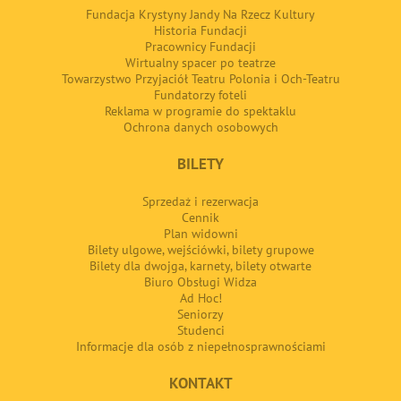
Fundacja Krystyny Jandy Na Rzecz Kultury
Historia Fundacji
Pracownicy Fundacji
Wirtualny spacer po teatrze
Towarzystwo Przyjaciół Teatru Polonia i Och-Teatru
Fundatorzy foteli
Reklama w programie do spektaklu
Ochrona danych osobowych
BILETY
Sprzedaż i rezerwacja
Cennik
Plan widowni
Bilety ulgowe, wejściówki, bilety grupowe
Bilety dla dwojga, karnety, bilety otwarte
Biuro Obsługi Widza
Ad Hoc!
Seniorzy
Studenci
Informacje dla osób z niepełnosprawnościami
KONTAKT