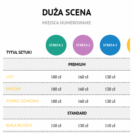
DUŻA SCENA
MIEJSCA NUMEROWANE
STREFA 1
STREFA 2
STREFA 3
S
TYTUŁ SZTUKI
PREMIUM
LILY
180 zł
160 zł
130 zł
MAYDAY
180 zł
160 zł
130 zł
POMOC DOMOWA
180 zł
160 zł
130 zł
STANDARD
BIAŁA BLUZKA
150 zł
130 zł
110 zł