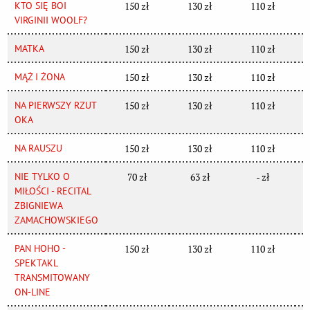
KTO SIĘ BOI
150 zł
130 zł
110 zł
VIRGINII WOOLF?
MATKA
150 zł
130 zł
110 zł
MĄŻ I ŻONA
150 zł
130 zł
110 zł
NA PIERWSZY RZUT
150 zł
130 zł
110 zł
OKA
NA RAUSZU
150 zł
130 zł
110 zł
NIE TYLKO O
70 zł
63 zł
- zł
MIŁOŚCI - RECITAL
ZBIGNIEWA
ZAMACHOWSKIEGO
PAN HOHO -
150 zł
130 zł
110 zł
SPEKTAKL
TRANSMITOWANY
ON-LINE