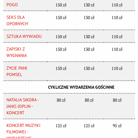
POGO
150 zł
130 zł
110 zł
SEKS DLA
150 zł
130 zł
110 zł
OPORNYCH'
SZTUKA WYWIADU
150 zł
130 zł
110 zł
ZAPISKI Z
150 zł
130 zł
110 zł
WYGNANIA
ŻYCIE PANI
150 zł
130 zł
110 zł
POMSEL
CYKLICZNE WYDARZENIA GOŚCINNE
NATALIA SIKORA -
80 zł
80 zł
80 zł
JANIS JOPLIN -
KONCERT
KONCERT MUZYKI
125 zł
125 zł
95 zł
FILMOWEJ -