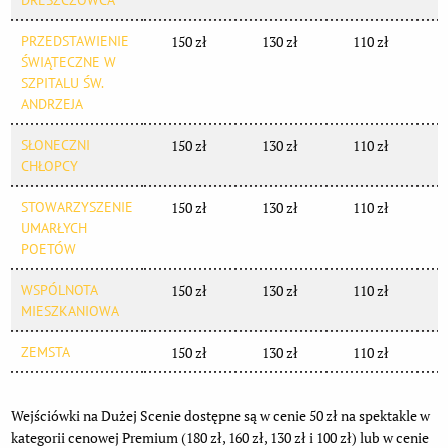
DRESZCZOWCA
PRZEDSTAWIENIE
150 zł
130 zł
110 zł
ŚWIĄTECZNE W
SZPITALU ŚW.
ANDRZEJA
SŁONECZNI
150 zł
130 zł
110 zł
CHŁOPCY
STOWARZYSZENIE
150 zł
130 zł
110 zł
UMARŁYCH
POETÓW
WSPÓLNOTA
150 zł
130 zł
110 zł
MIESZKANIOWA
ZEMSTA
150 zł
130 zł
110 zł
Wejściówki na Dużej Scenie dostępne są w cenie 50 zł na spektakle w
kategorii cenowej Premium (180 zł, 160 zł, 130 zł i 100 zł) lub w cenie