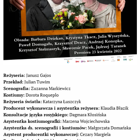
Reżyseria:
Janusz Gajos
Przekład:
Julian Tuwim
Scenografia:
Zuzanna Markiewicz
Kostiumy:
Dorota Roqueplo
Reżyseria światła:
Katarzyna Łuszczyk
Producent wykonawcza i asystentka reżysera:
Klaudia Błazik
Konsultacje języka rosyjskiego:
Dagmara Kłosińska
Asystentka kostiumografki:
Marzena Wojciechowska
Asystentka ds. scenografii i kostiumów:
Małgorzata Domańska
Asystent producentki wykonawczej:
Cezary Margiela