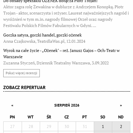
Do obsady spektaklu OŻENEK dołącza Piotr Trojan!
Aktor zagra rolę Żewakina w dublurze z Andrzejem Konopką. Piotr
Trojan - aktor, scenarzysta i reżyser. Laureat najważniejszych nagród i
wyróżnień w tym m.in. nagrody filmowej Orzeł oraz nagrody
Festiwalu Polskich Filmów Fabularnych w Gdyni. ...
Gorzka satyra, gorzki handel, gorzki ożenek
Anna Czajkowska, TeatrdlaWas.pl, 12.01.2024
Wyrok na całe życie - „Ożenek" – reż. Janusz Gajos – Och-Teatr w
Warszawie
Zuzanna Styczeń, Dziennik Teatralny Warszawa, 3.09.2022
Pokaż więcej recenzji
ZOBACZ REPERTUAR
«
»
SIERPIEŃ 2026
PN
WT
ŚR
CZ
PT
SO
ND
27
28
29
30
31
1
2