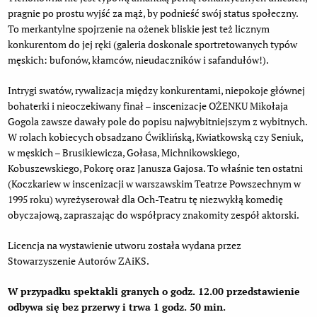
pragnie po prostu wyjść za mąż, by podnieść swój status społeczny.
To merkantylne spojrzenie na ożenek bliskie jest też licznym
konkurentom do jej ręki (galeria doskonale sportretowanych typów
męskich: bufonów, kłamców, nieudaczników i safandułów!).
Intrygi swatów, rywalizacja między konkurentami, niepokoje głównej
bohaterki i nieoczekiwany finał – inscenizacje OŻENKU Mikołaja
Gogola zawsze dawały pole do popisu najwybitniejszym z wybitnych.
W rolach kobiecych obsadzano Ćwiklińską, Kwiatkowską czy Seniuk,
w męskich – Brusikiewicza, Gołasa, Michnikowskiego,
Kobuszewskiego, Pokorę oraz Janusza Gajosa. To właśnie ten ostatni
(Koczkariew w inscenizacji w warszawskim Teatrze Powszechnym w
1995 roku) wyreżyserował dla Och-Teatru tę niezwykłą komedię
obyczajową, zapraszając do współpracy znakomity zespół aktorski.
Licencja na wystawienie utworu została wydana przez
Stowarzyszenie Autorów ZAiKS.
W przypadku spektakli granych o godz. 12.00 przedstawienie
odbywa się bez przerwy i trwa 1 godz. 50 min.