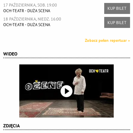
17 PAŹDZIERNIKA, SOB. 19:00
KUP BILET
OCH-TEATR - DUŻA SCENA
18 PAŹDZIERNIKA, NIEDZ. 16:00
KUP BILET
OCH-TEATR - DUŻA SCENA
Zobacz pełen repertuar »
WIDEO
ZDJĘCIA