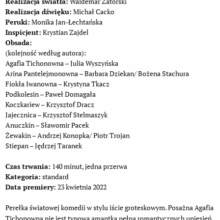
Realizacja światła:
Waldemar Zatorski
Realizacja dźwięku:
Michał Cacko
Peruki:
Monika Jan-Łechtańska
Inspicjent:
Krystian Zajdel
Obsada:
(kolejność według autora):
Agafia Tichonowna – Julia Wyszyńska
Arina Pantelejmonowna – Barbara Dziekan/ Bożena Stachura
Fiokła Iwanowna – Krystyna Tkacz
Podkolesin – Paweł Domagała
Koczkariew – Krzysztof Dracz
Jajecznica – Krzysztof Stelmaszyk
Anuczkin – Sławomir Pacek
Żewakin – Andrzej Konopka/ Piotr Trojan
Stiepan – Jędrzej Taranek
Czas trwania:
140 minut, jedna przerwa
Kategoria:
standard
Data premiery:
23 kwietnia 2022
Perełka światowej komedii w stylu iście groteskowym. Posażna Agafia
Tichonowna nie jest typową amantką pełną romantycznych uniesień,