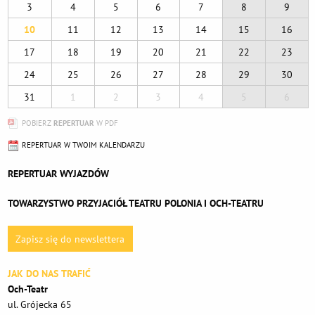
3
4
5
6
7
8
9
10
11
12
13
14
15
16
17
18
19
20
21
22
23
24
25
26
27
28
29
30
31
1
2
3
4
5
6
POBIERZ
REPERTUAR
W PDF
REPERTUAR W TWOIM KALENDARZU
REPERTUAR WYJAZDÓW
TOWARZYSTWO PRZYJACIÓŁ TEATRU POLONIA I OCH-TEATRU
Zapisz się do newslettera
JAK DO NAS TRAFIĆ
Och-Teatr
ul. Grójecka 65