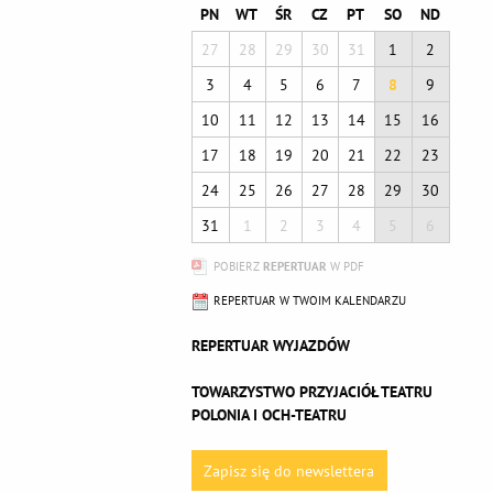
PN
WT
ŚR
CZ
PT
SO
ND
27
28
29
30
31
1
2
3
4
5
6
7
8
9
10
11
12
13
14
15
16
17
18
19
20
21
22
23
24
25
26
27
28
29
30
31
1
2
3
4
5
6
POBIERZ
REPERTUAR
W PDF
REPERTUAR W TWOIM KALENDARZU
REPERTUAR WYJAZDÓW
TOWARZYSTWO PRZYJACIÓŁ TEATRU
POLONIA I OCH-TEATRU
Zapisz się do newslettera