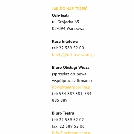
JAK DO NAS TRAFIĆ
Och-Teatr
ul. Grójecka 65
02-094 Warszawa
Kasa biletowa
tel: 22 589 52 00
bilety@ochteatr.com.pl
Biuro Obsługi Widza
(sprzedaż grupowa,
współpraca z firmami)
bow@teatrpolonia.pl
tel: 534 887 881, 534
885 889
Biuro Teatru
tel: 22 589 52 02
fax: 22 589 52 06
info@ochteatr.com.pl