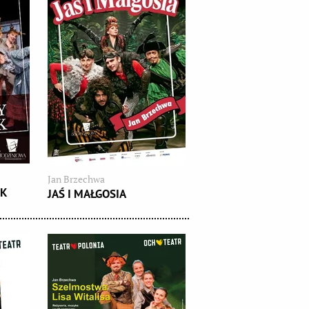
Jan Brzechwa
EK
JAŚ I MAŁGOSIA