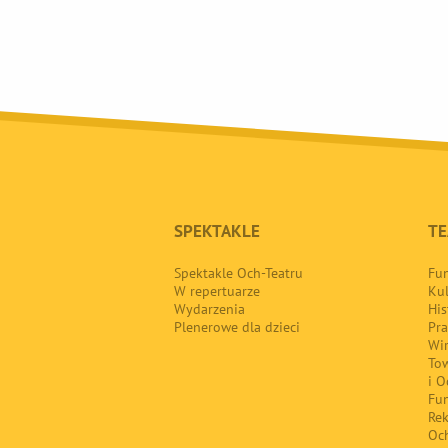
SPEKTAKLE
TE
Spektakle Och-Teatru
Fun
W repertuarze
Kul
Wydarzenia
His
Plenerowe dla dzieci
Pra
Wir
Tow
i O
Fun
Re
Oc