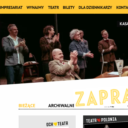
IMPRESARIAT
WYNAJMY
TEATR
BILETY
DLA DZIENNIKARZY
KONTA
KASA
BIEŻĄCE
ARCHIWALNE
PLANOWANE