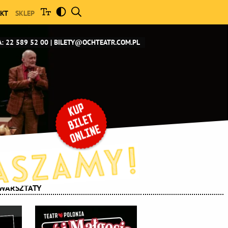
KT
SKLEP
: 22 589 52 00
BILETY@OCHTEATR.COM.PL
WARSZTATY