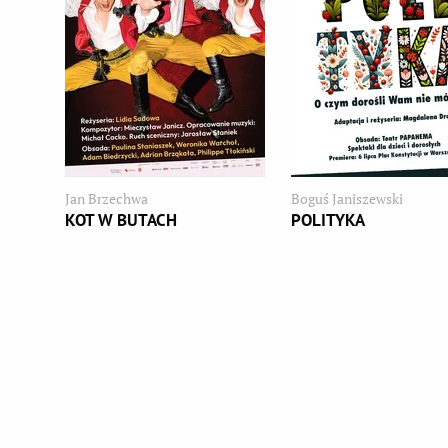
Jan Brzechwa
Boguś Janiszewski
KOT W BUTACH
POLITYKA