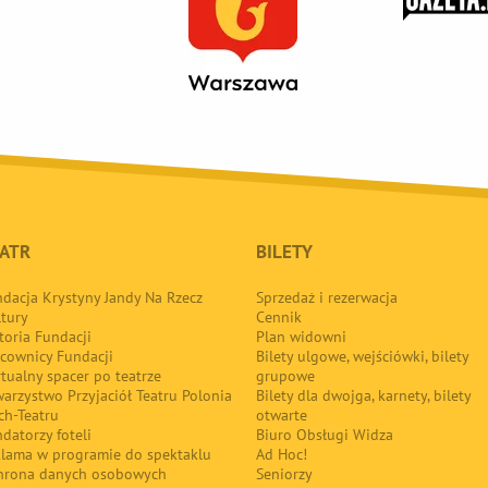
ATR
BILETY
dacja Krystyny Jandy Na Rzecz
Sprzedaż i rezerwacja
tury
Cennik
toria Fundacji
Plan widowni
cownicy Fundacji
Bilety ulgowe, wejściówki, bilety
tualny spacer po teatrze
grupowe
arzystwo Przyjaciół Teatru Polonia
Bilety dla dwojga, karnety, bilety
ch-Teatru
otwarte
datorzy foteli
Biuro Obsługi Widza
klama w programie do spektaklu
Ad Hoc!
hrona danych osobowych
Seniorzy