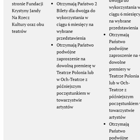
dwojga do
stronie Fundacji
Otrzymają Państwo 2
wykorzystania 
Krystyny Jandy
Bilety dla dwojga do
ciągu 6 miesięc
Na Rzecz
wykorzystania w
na wybrane
Kultury oraz obu
ciągu 6 miesięcy na
przedstawienia
teatrów
wybrane
Otrzymają
przedstawienia
Państwo
Otrzymają Państwo
podwójne
podwójne
zaproszenie na 
zaproszenie na
dowolne
dowolną premierę w
premiery w
Teatrze Polonia lub
Teatrze Polonia
w Och-Teatrze z
lub w Och-
późniejszym
Teatrze z
poczęstunkiem w
późniejszym
towarzystwie
poczęstunkiem
artystów
towarzystwie
artystów
Otrzymają
Państwo
podwójne