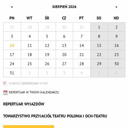
«
»
SIERPIEŃ 2026
PN
WT
ŚR
CZ
PT
SO
ND
27
28
29
30
31
1
2
3
4
5
6
7
8
9
10
11
12
13
14
15
16
17
18
19
20
21
22
23
24
25
26
27
28
29
30
31
1
2
3
4
5
6
POBIERZ
REPERTUAR
W PDF
REPERTUAR W TWOIM KALENDARZU
REPERTUAR WYJAZDÓW
TOWARZYSTWO PRZYJACIÓŁ TEATRU POLONIA I OCH-TEATRU