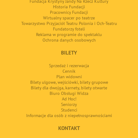
Fundacja Krystyny Jandy Na Rzecz Kultury
Historia Fundacji
Pracownicy Fundacji
Wirtualny spacer po teatrze
Towarzystwo Przyjaciół Teatru Polonia i Och-Teatru
Fundatorzy foteli
Reklama w programie do spektaklu
Ochrona danych osobowych
BILETY
Sprzedaż i rezerwacja
Cennik
Plan widowni
Bilety ulgowe, wejściówki, bilety grupowe
Bilety dla dwojga, karnety, bilety otwarte
Biuro Obsługi Widza
Ad Hoc!
Seniorzy
Studenci
Informacje dla osób z niepełnosprawnościami
KONTAKT