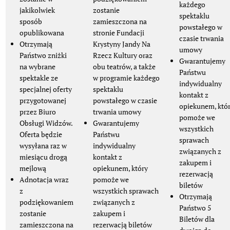
każdego
jakikolwiek
zostanie
spektaklu
sposób
zamieszczona na
powstałego w
opublikowana
stronie Fundacji
czasie trwania
Otrzymają
Krystyny Jandy Na
umowy
Państwo zniżki
Rzecz Kultury oraz
Gwarantujemy
na wybrane
obu teatrów, a także
Państwu
spektakle ze
w programie każdego
indywidualny
specjalnej oferty
spektaklu
kontakt z
przygotowanej
powstałego w czasie
opiekunem, któ
przez Biuro
trwania umowy
pomoże we
Obsługi Widzów.
Gwarantujemy
wszystkich
Oferta będzie
Państwu
sprawach
wysyłana raz w
indywidualny
związanych z
miesiącu drogą
kontakt z
zakupem i
mejlową
opiekunem, który
rezerwacją
Adnotacja wraz
pomoże we
biletów
z
wszystkich sprawach
Otrzymają
podziękowaniem
związanych z
Państwo 5
zostanie
zakupem i
Biletów dla
zamieszczona na
rezerwacją biletów