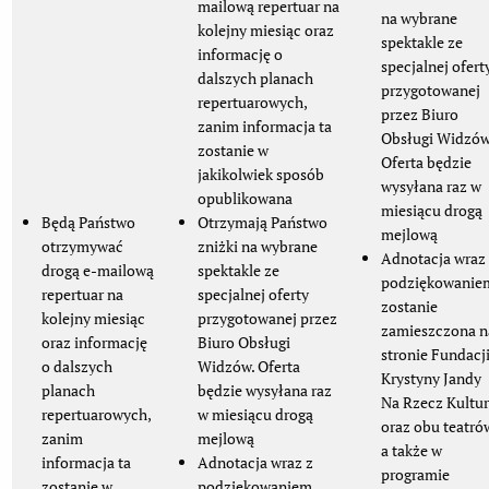
mailową repertuar na
na wybrane
kolejny miesiąc oraz
spektakle ze
informację o
specjalnej ofert
dalszych planach
przygotowanej
repertuarowych,
przez Biuro
zanim informacja ta
Obsługi Widzów
zostanie w
Oferta będzie
jakikolwiek sposób
wysyłana raz w
opublikowana
miesiącu drogą
Będą Państwo
Otrzymają Państwo
mejlową
otrzymywać
zniżki na wybrane
Adnotacja wraz
drogą e-mailową
spektakle ze
podziękowanie
repertuar na
specjalnej oferty
zostanie
kolejny miesiąc
przygotowanej przez
zamieszczona n
oraz informację
Biuro Obsługi
stronie Fundacj
o dalszych
Widzów. Oferta
Krystyny Jandy
planach
będzie wysyłana raz
Na Rzecz Kultu
repertuarowych,
w miesiącu drogą
oraz obu teatró
zanim
mejlową
a także w
informacja ta
Adnotacja wraz z
programie
zostanie w
podziękowaniem