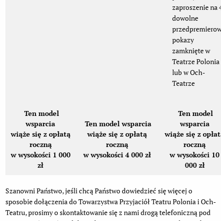
zaproszenie na 
dowolne
przedpremiero
pokazy
zamknięte w
Teatrze Polonia
lub w Och-
Teatrze
Ten model
Ten model
wsparcia
Ten model wsparcia
wsparcia
wiąże się z opłatą
wiąże się z opłatą
wiąże się z opła
roczną
roczną
roczną
w wysokości 1 000
w wysokości 4 000 zł
w wysokości 10
zł
000 zł
Szanowni Państwo, jeśli chcą Państwo dowiedzieć się więcej o
sposobie dołączenia do Towarzystwa Przyjaciół Teatru Polonia i Och-
Teatru, prosimy o skontaktowanie się z nami drogą telefoniczną pod