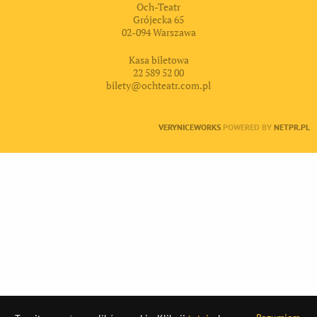
Och-Teatr
Grójecka 65
02-094 Warszawa
Kasa biletowa
22 589 52 00
bilety@ochteatr.com.pl
VERYNICEWORKS
POWERED BY
NETPR.PL