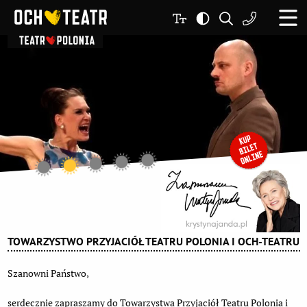
TOWARZYSTWO PRZYJACIÓŁ TEATRU POLONIA I OCH-TEATRU
Szanowni Państwo,
serdecznie zapraszamy do Towarzystwa Przyjaciół Teatru Polonia i