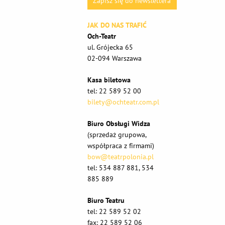
Zapisz się do newslettera
JAK DO NAS TRAFIĆ
Och-Teatr
ul. Grójecka 65
02-094 Warszawa
Kasa biletowa
tel: 22 589 52 00
bilety@ochteatr.com.pl
Biuro Obsługi Widza
(sprzedaż grupowa,
współpraca z firmami)
bow@teatrpolonia.pl
tel: 534 887 881, 534
885 889
Biuro Teatru
tel: 22 589 52 02
fax: 22 589 52 06