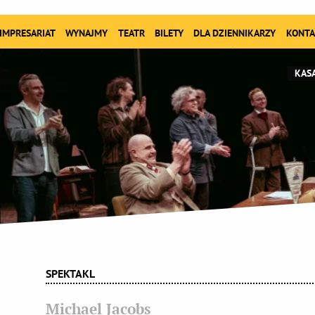
IMPRESARIAT
WYNAJMY
TEATR
BILETY
DLA DZIENNIKARZY
KONTA
KASA
SPEKTAKL
Michael Jacobs