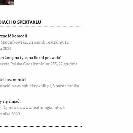
IACH O SPEKTAKLU
etność komedii
 Marcinkowska, Dziennik Teatralny, 12
ia 2023
m żonę na tyle, na ile mi pozwala"
Gazeta Polska Codziennie" nr 255, 22 grudnia
ści bez miłości
arocki, www.subiektywnik.pl, 8 października
 się śmiać!
j Dąbrówka, www.teatrologia.info, 5
ernika 2020