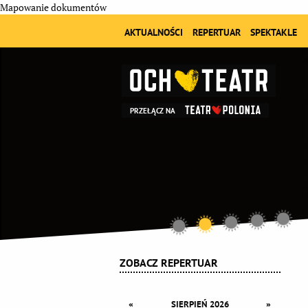
Mapowanie dokumentów
AKTUALNOŚCI
REPERTUAR
SPEKTAKLE
PRZEŁĄCZ NA
ZOBACZ REPERTUAR
«
»
SIERPIEŃ 2026