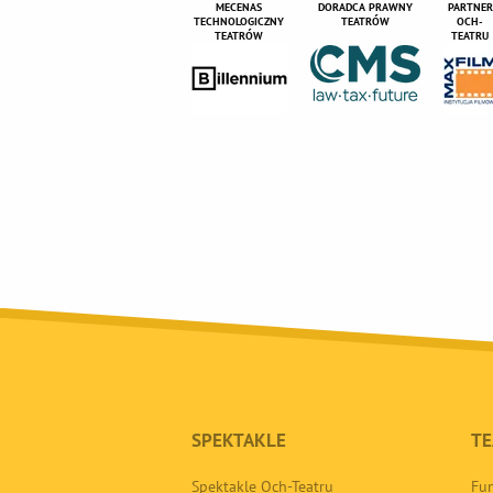
MECENAS
DORADCA PRAWNY
PARTNER
TECHNOLOGICZNY
TEATRÓW
OCH-
TEATRÓW
TEATRU
SPEKTAKLE
TE
Spektakle Och-Teatru
Fun