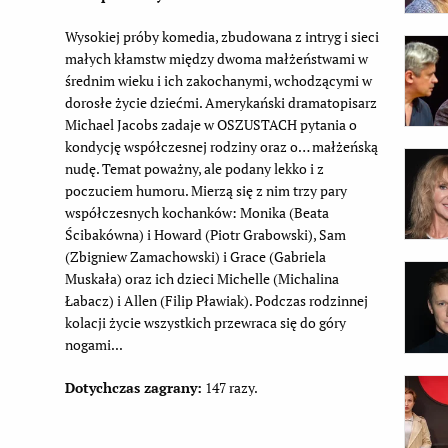
Wysokiej próby komedia, zbudowana z intryg i sieci
małych kłamstw między dwoma małżeństwami w
średnim wieku i ich zakochanymi, wchodzącymi w
dorosłe życie dziećmi. Amerykański dramatopisarz
Michael Jacobs zadaje w OSZUSTACH pytania o
kondycję współczesnej rodziny oraz o… małżeńską
nudę. Temat poważny, ale podany lekko i z
poczuciem humoru. Mierzą się z nim trzy pary
współczesnych kochanków: Monika (Beata
Ścibakówna) i Howard (Piotr Grabowski), Sam
(Zbigniew Zamachowski) i Grace (Gabriela
Muskała) oraz ich dzieci Michelle (Michalina
Łabacz) i Allen (Filip Pławiak). Podczas rodzinnej
kolacji życie wszystkich przewraca się do góry
nogami...
Dotychczas zagrany:
147 razy.