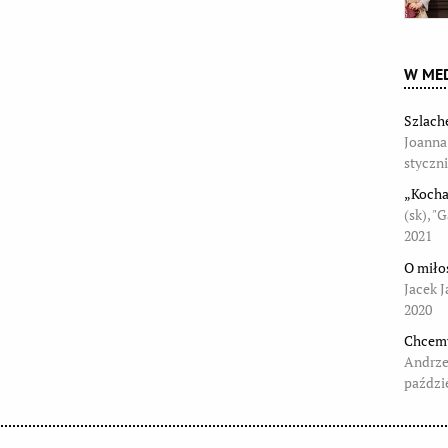
W MED
Szlach
Joanna
styczn
„Kocha
(sk), "
2021
O miło
Jacek J
2020
Chcemy
Andrze
paździ