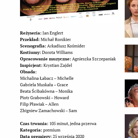
Reżyseria:
Jan Englert
Przekład:
Michał Ronikier
Scenografia:
Arkadiusz Kośmider
Kostiumy:
Dorota Williams
Opracowanie muzyczne:
Agnieszka Szczepaniak
Inspicjent:
Krystian Zajdel
Obsada:
Michalina Łabacz – Michelle
Gabriela Muskała – Grace
Beata Ścibakówna – Monika
Piotr Grabowski – Howard
Filip Pławiak – Allen
Zbigniew Zamachowski – Sam
Czas trwania:
105 minut, jedna przerwa
Kategoria:
premium
Data premiery:
25 września 2020