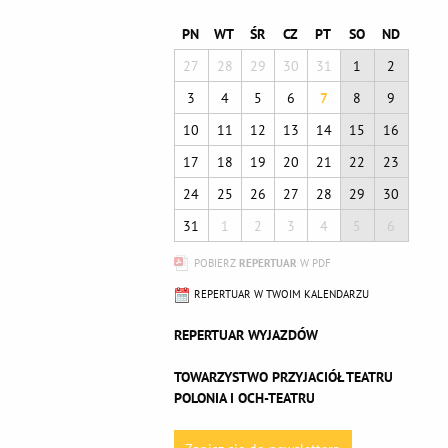
PN
WT
ŚR
CZ
PT
SO
ND
27
28
29
30
31
1
2
3
4
5
6
7
8
9
10
11
12
13
14
15
16
17
18
19
20
21
22
23
24
25
26
27
28
29
30
31
1
2
3
4
5
6
POBIERZ
REPERTUAR
W PDF
REPERTUAR W TWOIM KALENDARZU
REPERTUAR WYJAZDÓW
TOWARZYSTWO PRZYJACIÓŁ TEATRU
POLONIA I OCH-TEATRU