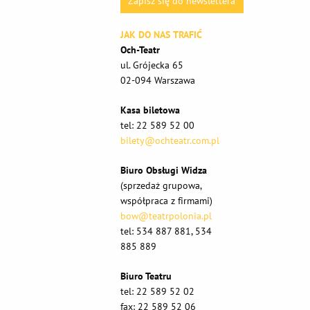
Zapisz się do newslettera
JAK DO NAS TRAFIĆ
Och-Teatr
ul. Grójecka 65
02-094 Warszawa
Kasa biletowa
tel: 22 589 52 00
bilety@ochteatr.com.pl
Biuro Obsługi Widza
(sprzedaż grupowa,
współpraca z firmami)
bow@teatrpolonia.pl
tel: 534 887 881, 534
885 889
Biuro Teatru
tel: 22 589 52 02
fax: 22 589 52 06