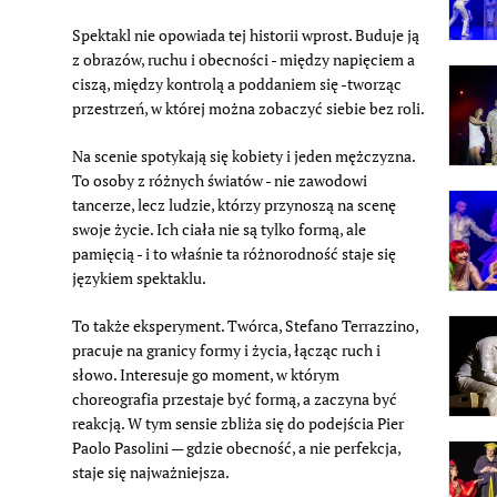
Spektakl nie opowiada tej historii wprost. Buduje ją
z obrazów, ruchu i obecności - między napięciem a
ciszą, między kontrolą a poddaniem się -tworząc
przestrzeń, w której można zobaczyć siebie bez roli.
Na scenie spotykają się kobiety i jeden mężczyzna.
To osoby z różnych światów - nie zawodowi
tancerze, lecz ludzie, którzy przynoszą na scenę
swoje życie. Ich ciała nie są tylko formą, ale
pamięcią - i to właśnie ta różnorodność staje się
językiem spektaklu.
To także eksperyment. Twórca, Stefano Terrazzino,
pracuje na granicy formy i życia, łącząc ruch i
słowo. Interesuje go moment, w którym
choreografia przestaje być formą, a zaczyna być
reakcją. W tym sensie zbliża się do podejścia Pier
Paolo Pasolini — gdzie obecność, a nie perfekcja,
staje się najważniejsza.