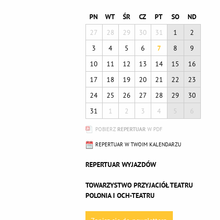
PN
WT
ŚR
CZ
PT
SO
ND
27
28
29
30
31
1
2
3
4
5
6
7
8
9
10
11
12
13
14
15
16
17
18
19
20
21
22
23
24
25
26
27
28
29
30
31
1
2
3
4
5
6
POBIERZ
REPERTUAR
W PDF
REPERTUAR W TWOIM KALENDARZU
REPERTUAR WYJAZDÓW
TOWARZYSTWO PRZYJACIÓŁ TEATRU
POLONIA I OCH-TEATRU