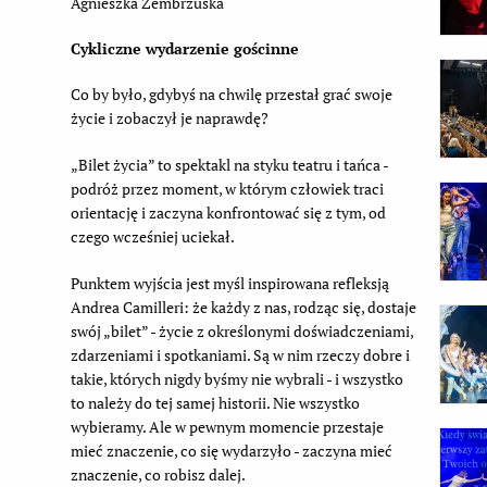
Agnieszka Zembrzuska
Cykliczne wydarzenie gościnne
Co by było, gdybyś na chwilę przestał grać swoje
życie i zobaczył je naprawdę?
„Bilet życia” to spektakl na styku teatru i tańca -
podróż przez moment, w którym człowiek traci
orientację i zaczyna konfrontować się z tym, od
czego wcześniej uciekał.
Punktem wyjścia jest myśl inspirowana refleksją
Andrea Camilleri: że każdy z nas, rodząc się, dostaje
swój „bilet” - życie z określonymi doświadczeniami,
zdarzeniami i spotkaniami. Są w nim rzeczy dobre i
takie, których nigdy byśmy nie wybrali - i wszystko
to należy do tej samej historii. Nie wszystko
wybieramy. Ale w pewnym momencie przestaje
mieć znaczenie, co się wydarzyło - zaczyna mieć
znaczenie, co robisz dalej.