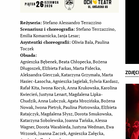
Reżyseria:
Stefano Alessandro Terrazzino
Scenariusz i choreografia:
Stefano Terrzazzino,
Emilia Komarnicka, Janja Lesar;
Asystentki choreografii:
Oliwia Bala, Paulina
Toczek
Obsada:
Agnieszka Bębenek, Beata Chłopecka, Bożena
Długoszek, Elżbieta Farkas, Marta Fidecka,
ZDJĘC
Aleksandra Gierczak, Katarzyna Grzymała, Marta
Hasiec-Łasocha, Agnieszka Jagielak, Sylwia Kardasz,
Rafał Kita, Iwona Kocyk, Anna Krukowska, Karolina
Kwiecień, Justyna Lenart, Magdalena Lipka-
Chudzik, Anna Lubczuk, Agata Mrozińska, Bożena
Nowak, Iwona Pietryk, Paulina Piotrowska, Elżbieta
Ratajczyk, Magdalena Słysz, Dorota Smukowska,
Katarzyna Sobolewska, Joanna Tańska, Alessa
Wagner, Dorota Warabieda, Justyna Wedman, Ewa
Wrzosek, Joanna Zaczek, Agnieszka Załęcka,