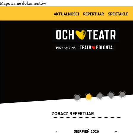
Mapowanie dokumentów
AKTUALNOŚCI
REPERTUAR
SPEKTAKLE
PRZEŁĄCZ NA
ZOBACZ REPERTUAR
«
»
SIERPIEŃ 2026