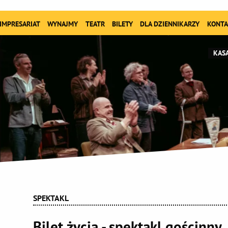
IMPRESARIAT
WYNAJMY
TEATR
BILETY
DLA DZIENNIKARZY
KONTA
KASA
SPEKTAKL
Bilet życia - spektakl gościnny