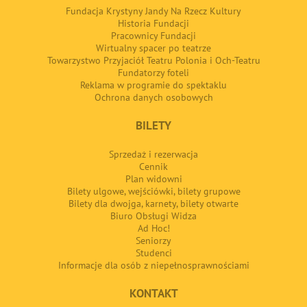
Fundacja Krystyny Jandy Na Rzecz Kultury
Historia Fundacji
Pracownicy Fundacji
Wirtualny spacer po teatrze
Towarzystwo Przyjaciół Teatru Polonia i Och-Teatru
Fundatorzy foteli
Reklama w programie do spektaklu
Ochrona danych osobowych
BILETY
Sprzedaż i rezerwacja
Cennik
Plan widowni
Bilety ulgowe, wejściówki, bilety grupowe
Bilety dla dwojga, karnety, bilety otwarte
Biuro Obsługi Widza
Ad Hoc!
Seniorzy
Studenci
Informacje dla osób z niepełnosprawnościami
KONTAKT