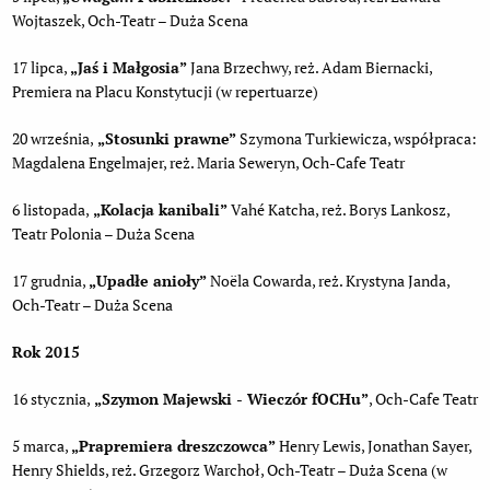
Wojtaszek, Och-Teatr – Duża Scena
17 lipca,
„Jaś i Małgosia”
Jana Brzechwy, reż. Adam Biernacki,
Premiera na Placu Konstytucji (w repertuarze)
20 września,
„Stosunki prawne”
Szymona Turkiewicza, współpraca:
Magdalena Engelmajer, reż. Maria Seweryn, Och-Cafe Teatr
6 listopada,
„Kolacja kanibali”
Vahé Katcha, reż. Borys Lankosz,
Teatr Polonia – Duża Scena
17 grudnia,
„Upadłe anioły”
Noëla Cowarda, reż. Krystyna Janda,
Och-Teatr – Duża Scena
Rok 2015
16 stycznia,
„Szymon Majewski - Wieczór fOCHu”
, Och-Cafe Teatr
5 marca,
„
Prapremiera dreszczowca”
Henry Lewis, Jonathan Sayer,
Henry Shields, reż. Grzegorz Warchoł, Och-Teatr – Duża Scena (w