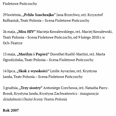
Fioletowe Pończochy
29 kwietnia,
„Pchła Szachrajka”
Jana Brzechwy, reż. Krzysztof
Kołbasiuk, Teatr Polonia – Scena Fioletowe Pończochy
26 maja,
„Miss HIV”
Macieja Kowalewskiego, reż. Maciej Kowalewski,
Teatr Polonia – Scena Fioletowe Pończochy, od 9 lutego 2010 r. w
Och-Teatrze
13 maja,
„Marilyn i Papież”
Dorothei Kuehl-Martini, reż. Marta
Ogrodzińska, Teatr Polonia – Scena Fioletowe Pończochy
14 lipca,
„
Skok z wysokości”
Leslie Ayvazian, reż. Krystyna
Janda, Teatr Polonia – Scena Fioletowe Pończochy
3 grudnia,
„
Trzy siostry”
Antoniego Czechowa, reż. Natasha Parry-
Brook, Krystyna Janda, Krystyna Zachwatowicz -
inauguracja
działalności Dużej Sceny Teatru Polonia
Rok 2007