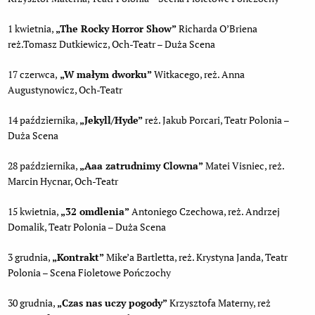
1 kwietnia,
„The Rocky Horror Show”
Richarda O’Briena
reż.Tomasz Dutkiewicz, Och-Teatr – Duża Scena
17 czerwca,
„W małym dworku”
Witkacego, reż. Anna
Augustynowicz, Och-Teatr
14 października,
„Jekyll/Hyde”
reż. Jakub Porcari, Teatr Polonia –
Duża Scena
28 października,
„Aaa zatrudnimy Clowna”
Matei Visniec, reż.
Marcin Hycnar, Och-Teatr
15 kwietnia,
„32 omdlenia”
Antoniego Czechowa, reż. Andrzej
Domalik, Teatr Polonia – Duża Scena
3 grudnia,
„Kontrakt”
Mike’a Bartletta, reż. Krystyna Janda, Teatr
Polonia – Scena Fioletowe Pończochy
30 grudnia,
„Czas nas uczy pogody”
Krzysztofa Materny, reż