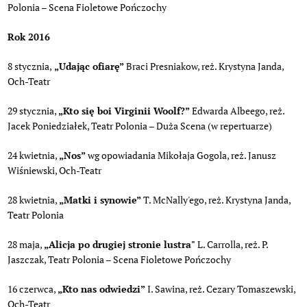
Polonia – Scena Fioletowe Pończochy
Rok 2016
8 stycznia,
„Udając ofiarę”
Braci Presniakow, reż. Krystyna Janda,
Och-Teatr
29 stycznia,
„
Kto się boi Virginii Woolf?”
Edwarda Albeego, reż.
Jacek Poniedziałek, Teatr Polonia – Duża Scena (w repertuarze)
24 kwietnia,
„
Nos”
wg opowiadania Mikołaja Gogola, reż. Janusz
Wiśniewski, Och-Teatr
28 kwietnia,
„
Matki i synowie”
T. McNally'ego, reż. Krystyna Janda,
Teatr Polonia
28 maja,
„
Alicja po drugiej stronie lustra"
L. Carrolla, reż. P.
Jaszczak, Teatr Polonia – Scena Fioletowe Pończochy
16 czerwca,
„
Kto nas odwiedzi”
I. Sawina, reż. Cezary Tomaszewski,
Och-Teatr