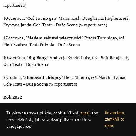
repertuarze)
10 czerwca,
"Coś tu nie gra"
Marcii Kash, Douglasa E. Hughesa, reż.
Krystyna Janda, Och-Teatr – Duża Scena (w repertuarze)
17 czerwca,
"Siedem sekund wieczności"
Petera Turriniego, reż.
Piotr Szalsza, Teatr Polonia – Duża Scena
10 września,
"Big Bang"
Andrzeja Kondratiuka, reż. Piotr Ratajczak,
Och-Teatr – Duża Scena
9 grudnia,
"Słoneczni chłopcy"
Neila Simona, reż. Marcin Hycnar,
Och-Teatr – Duża Scena (w repertuarze)
Rok 2022
6 lutego,
"Pan Hoho"
Witolda Dulęby, reż. Krzysztof Dracz, Teatr
Rozumiem,
Ta witryna używa plików cookie. Kliknij
tutaj
, aby
Polonia – Duża Scena (w repertuarze)
zamknij to
dowiedzieć się jak zarządzać plikami cookie w
okno
przeglądarce.
LONIA i OCH-Teatr grają całe wakacje
!
Oferta edukacyjna 2026
Informac
X
23 kwietnia,
"Ożenek"
Mikołaja Gogola, reż. Janusz Gajos, Och-Teatr