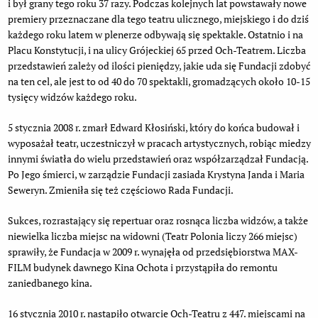
i był grany tego roku 37 razy. Podczas kolejnych lat powstawały nowe
premiery przeznaczane dla tego teatru ulicznego, miejskiego i do dziś
każdego roku latem w plenerze odbywają się spektakle. Ostatnio i na
Placu Konstytucji, i na ulicy Grójeckiej 65 przed Och-Teatrem. Liczba
przedstawień zależy od ilości pieniędzy, jakie uda się Fundacji zdobyć
na ten cel, ale jest to od 40 do 70 spektakli, gromadzących około 10-15
tysięcy widzów każdego roku.
5 stycznia 2008 r. zmarł Edward Kłosiński, który do końca budował i
wyposażał teatr, uczestniczył w pracach artystycznych, robiąc miedzy
innymi światła do wielu przedstawień oraz współzarządzał Fundacją.
Po Jego śmierci, w zarządzie Fundacji zasiada Krystyna Janda i Maria
Seweryn. Zmieniła się też częściowo Rada Fundacji.
Sukces, rozrastający się repertuar oraz rosnąca liczba widzów, a także
niewielka liczba miejsc na widowni (Teatr Polonia liczy 266 miejsc)
sprawiły, że Fundacja w 2009 r. wynajęła od przedsiębiorstwa MAX-
FILM budynek dawnego Kina Ochota i przystąpiła do remontu
zaniedbanego kina.
16 stycznia 2010 r. nastąpiło otwarcie Och-Teatru z 447. miejscami na