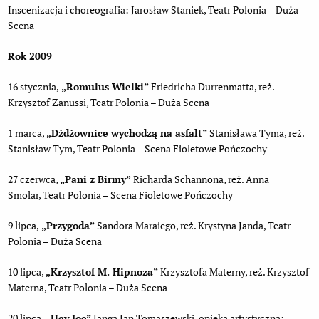
Inscenizacja i choreografia: Jarosław Staniek, Teatr Polonia – Duża
Scena
Rok 2009
16 stycznia,
„Romulus Wielki”
Friedricha Durrenmatta, reż.
Krzysztof Zanussi, Teatr Polonia – Duża Scena
1 marca,
„Dżdżownice wychodzą na asfalt”
Stanisława Tyma, reż.
Stanisław Tym, Teatr Polonia – Scena Fioletowe Pończochy
27 czerwca,
„Pani z Birmy”
Richarda Schannona, reż. Anna
Smolar, Teatr Polonia – Scena Fioletowe Pończochy
9 lipca,
„Przygoda”
Sandora Maraiego, reż. Krystyna Janda, Teatr
Polonia – Duża Scena
10 lipca,
„Krzysztof M. Hipnoza”
Krzysztofa Materny, reż. Krzysztof
Materna, Teatr Polonia – Duża Scena
20 lipca,
„Hey Joe”
Janga Jan Tomaszewski, opieka artystyczna: