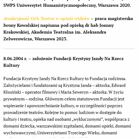
SWPS Uniwersytet Humanistycznospołeczny, Warszawa 2020.
Atrakcyjność Och-Teatru w opinii widzów
– praca magisterska
Iwony Kowalskiej napisana pod opieką dr hab Joanny
Krakowskiej, Akademia Teatralna im. Aleksandra
Zelwerowicza
, Warszawa 2023.
8.06.2004 r. – założenie Fundacji Krystyny Jandy Na Rzecz
Kultury
Fundacja Krystyny Jandy Na Rzecz Kultury to Fundacja rodzinna.
Założycielami i fundatorami są Krystyna Janda – aktorka, Edward
Kłosiński – operator filmowy i Maria Seweryn – aktorka. W życiu
prywatnym – rodzina. Głównym celem statutowym Fundacji jest
wspieranie i upowszechnianie kultury, w szczególności poprzez
prowadzenie teatrów. Kolejne to pomoc ludziom w dostępie do
kultury i teatru, opieka nad osobami „wykluczonymi”, współpraca z
domami dziecka, warszawskimi szpitalami, domami opieki, domami
wychowawczymi, Uniwersytetami Trzeciego Wieku, domami