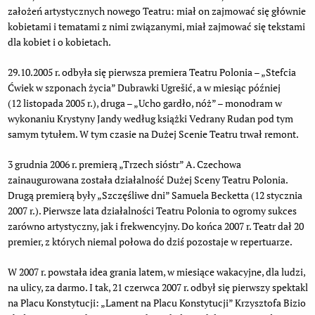
założeń artystycznych nowego Teatru: miał on zajmować się głównie
kobietami i tematami z nimi związanymi, miał zajmować się tekstami
dla kobiet i o kobietach.
29.10.2005 r. odbyła się pierwsza premiera Teatru Polonia – „Stefcia
Ćwiek w szponach życia” Dubrawki Ugrešić, a w miesiąc później
(12 listopada 2005 r.), druga – „Ucho gardło, nóż” – monodram w
wykonaniu Krystyny Jandy według książki Vedrany Rudan pod tym
samym tytułem. W tym czasie na Dużej Scenie Teatru trwał remont.
3 grudnia 2006 r. premierą „Trzech sióstr” A. Czechowa
zainaugurowana została działalność Dużej Sceny Teatru Polonia.
Drugą premierą były „Szczęśliwe dni” Samuela Becketta (12 stycznia
2007 r.). Pierwsze lata działalności Teatru Polonia to ogromy sukces
zarówno artystyczny, jak i frekwencyjny. Do końca 2007 r. Teatr dał 20
premier, z których niemal połowa do dziś pozostaje w repertuarze.
W 2007 r. powstała idea grania latem, w miesiące wakacyjne, dla ludzi,
na ulicy, za darmo. I tak, 21 czerwca 2007 r. odbył się pierwszy spektakl
na Placu Konstytucji: „Lament na Placu Konstytucji” Krzysztofa Bizio