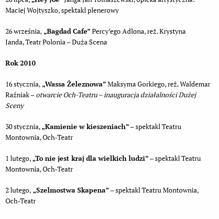
Maciej Wojtyszko, spektakl plenerowy
26 września,
„Bagdad Cafe”
Percy’ego Adlona, reż. Krystyna
Janda, Teatr Polonia – Duża Scena
Rok 2010
16 stycznia,
„Wassa Żeleznowa”
Maksyma Gorkiego, reż. Waldemar
Raźniak –
otwarcie Och-Teatru – inauguracja działalności Dużej
Sceny
30 stycznia,
„Kamienie w kieszeniach”
– spektakl Teatru
Montownia, Och-Teatr
1 lutego,
„To nie jest kraj dla wielkich ludzi”
– spektakl Teatru
Montownia, Och-Teatr
2 lutego,
„Szelmostwa Skapena”
– spektakl Teatru Montownia,
Och-Teatr