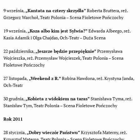
9 września,
„Kantata na cztery skrzydła”
Roberta Bruttera, reż.
Grzegorz Warchoł, Teatr Polonia – Scena Fioletowe Pończochy
19 września,
„Koza albo kim jest Sylwia?”
Edwarda Albeego, reż.
Kasia Adamik i Olga Chajdas, Och-Teatr – Duża Scena
22 października,
„Jeszcze będzie przepięknie”
Przemysława
Wojcieszka, reż. Przemysław Wojcieszek, Teatr Polonia – Scena
Fioletowe Pończochy
27 listopada,
„Weekend z R.”
Robina Hawdona, reż. Krystyna Janda,
Och-Teatr
30 grudnia,
„Kobieta z widokiem na taras”
Stanisława Tyma, reż.
Stanisław Tym, Teatr Polonia – Scena Fioletowe Pończochy
Rok 2011
28 stycznia,
„Dobry wieczór Państwu”
Krzysztofa Materny, reż.
Krzysztof Materna, Teatr Polonia – Scena Fioletowe Pończochy