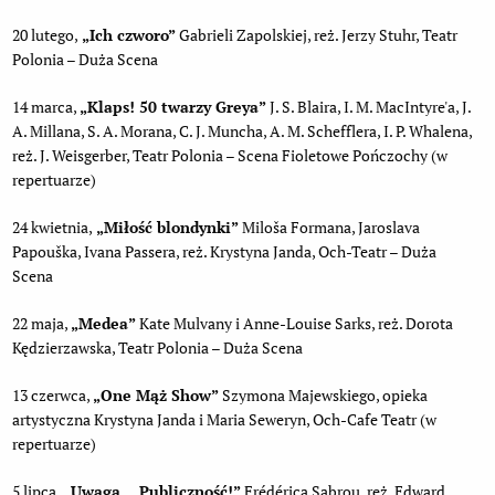
20 lutego,
„Ich czworo”
Gabrieli Zapolskiej, reż. Jerzy Stuhr, Teatr
Polonia – Duża Scena
14 marca,
„Klaps! 50 twarzy Greya”
J. S. Blaira, I. M. MacIntyre'a, J.
A. Millana, S. A. Morana, C. J. Muncha, A. M. Schefflera, I. P. Whalena,
reż. J. Weisgerber, Teatr Polonia – Scena Fioletowe Pończochy (w
repertuarze)
24 kwietnia,
„Miłość blondynki”
Miloša Formana, Jaroslava
Papouška, Ivana Passera, reż. Krystyna Janda, Och-Teatr – Duża
Scena
22 maja,
„Medea”
Kate Mulvany i Anne-Louise Sarks, reż. Dorota
Kędzierzawska, Teatr Polonia – Duża Scena
13 czerwca,
„One Mąż Show”
Szymona Majewskiego, opieka
artystyczna Krystyna Janda i Maria Seweryn, Och-Cafe Teatr (w
repertuarze)
5 lipca,
„Uwaga… Publiczność!”
Frédérica Sabrou, reż. Edward