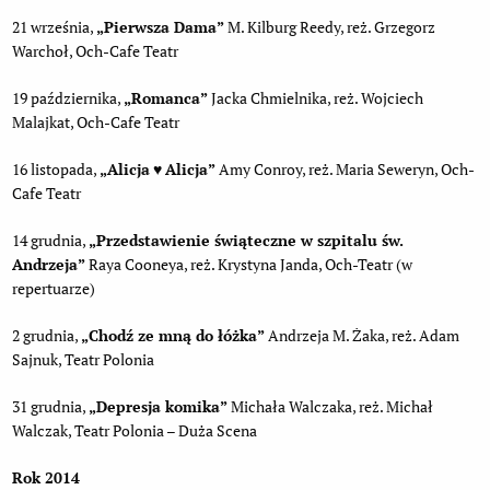
21 września,
„Pierwsza Dama”
M. Kilburg Reedy, reż. Grzegorz
Warchoł, Och-Cafe Teatr
19 października,
„Romanca”
Jacka Chmielnika, reż. Wojciech
Malajkat, Och-Cafe Teatr
16 listopada,
„Alicja
♥
Alicja”
Amy Conroy, reż. Maria Seweryn, Och-
Cafe Teatr
14 grudnia,
„Przedstawienie świąteczne w szpitalu św.
Andrzeja”
Raya Cooneya, reż. Krystyna Janda, Och-Teatr (w
repertuarze)
2 grudnia,
„
Chodź ze mną do łóżka”
Andrzeja M. Żaka, reż. Adam
Sajnuk, Teatr Polonia
31 grudnia,
„Depresja komika”
Michała Walczaka, reż. Michał
Walczak, Teatr Polonia – Duża Scena
Rok 2014