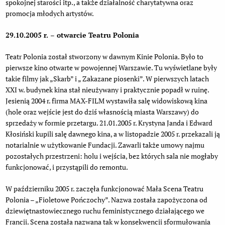
spokojnej starości itp., a także działalność charytatywna oraz
promocja młodych artystów.
29.10.2005 r. – otwarcie Teatru Polonia
Teatr Polonia został stworzony w dawnym Kinie Polonia. Było to
pierwsze kino otwarte w powojennej Warszawie. Tu wyświetlane były
takie filmy jak „Skarb” i „ Zakazane piosenki”. W pierwszych latach
XXI w. budynek kina stał nieużywany i praktycznie popadł w ruinę.
Jesienią 2004 r. firma MAX-FILM wystawiła salę widowiskową kina
(hole oraz wejście jest do dziś własnością miasta Warszawy) do
sprzedaży w formie przetargu. 21.01.2005 r. Krystyna Janda i Edward
Kłosiński kupili salę dawnego kina, a w listopadzie 2005 r. przekazali ją
notarialnie w użytkowanie Fundacji. Zawarli także umowy najmu
pozostałych przestrzeni: holu i wejścia, bez których sala nie mogłaby
funkcjonować, i przystąpili do remontu.
W październiku 2005 r. zaczęła funkcjonować Mała Scena Teatru
Polonia – „Fioletowe Pończochy”. Nazwa została zapożyczona od
dziewiętnastowiecznego ruchu feministycznego działającego we
Francji. Scena została nazwana tak w konsekwencji sformułowania