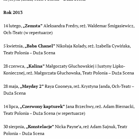
Rok 2013
14 lutego,
„Zemsta”
Aleksandra Fredry, reż. Waldemar Śmigasiewicz,
Och-Teatr (w repertuarze)
5 kwietnia,
„Baba Chanel”
Nikołaja Kolady, reż. Izabella Cywińska,
Teatr Polonia – Duża Scena
28 czerwca,
„Kalina”
Małgorzaty Głuchowskiej i Justyny Lipko-
Koniecznej, reż. Małgorzata Głuchowska, Teatr Polonia – Duża Scena
28 maja,
„Mayday 2”
Raya Cooneya, reż. Krystyna Janda, Och-Teatr –
Duża Scena
14 lipca,
„Czerwony kapturek”
Jana Brzechwy, reż. Adam Biernacki,
Teatr Polonia – Duża Scena (w repertuarze)
30 sierpnia,
„Konstelacje”
Nicka Payne’a, reż Adam Sajnuk, Teatr
Polonia – Duża Scena