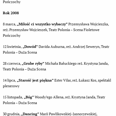
Pończochy
Rok 2008
8 marca,
„Miłość ci wszystko wybaczy”
Przemysława Wojcieszka,
reż. Przemysław Wojcieszek, Teatr Polonia – Scena Fioletowe
Pończochy
12 kwietnia,
„Dowód”
Davida Auburna, reż. Andrzej Seweryn, Teatr
Polonia – Duża Scena
28 czerwca,
„Grube ryby”
Michała Bałuckiego reż. Krystyna Janda,
Teatr Polonia – Duża Scena
14 lipca,
„Starość jest piękna”
Ester Vilar, reż. Łukasz Kos, spektakl
plenerowy
15 listopada,
„Bóg”
Woody’ego Allena, reż. Krystyna Janda, Teatr
Polonia – Duża Scena
30 grudnia,
„Dancing”
Marii Pawlikowskiej-Jasnorzewskiej,