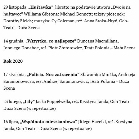
29 listopada,
„Huśtawka”
, libretto na podstawie utworu „Dwoje na
huśtawce” Williama Gibsona: Michael Bennett; teksty piosenek:
Dorothy Fields; muzyka: Cy Coleman, reż. Anna Sroka-Hryń, Och-
Teatr – Duża Scena
14 grudnia,
„Wszystko, co najlepsze”
Duncana Macmillana,
Jonniego Donahoe, reż. Piotr Złotorowicz, Teatr Polonia – Mała Scena
Rok 2020
17 stycznia,
„Policja. Noc zatracenia”
Sławomira Mrożka, Andrzeja
Saramonowicza, reż. Andrzej Saramonowicz, Teatr Polonia – Duża
Scena
23 lutego,
„Lily”
Jacka Poppelwella, reż. Krystyna Janda, Och-Teatr –
Duża Scena (w repertuarze)
16 lipca,
„Wspólnota mieszkaniowa”
Jiřiego Havelki, reż. Krystyna
Janda, Och-Teatr – Duża Scena (w repertuarze)