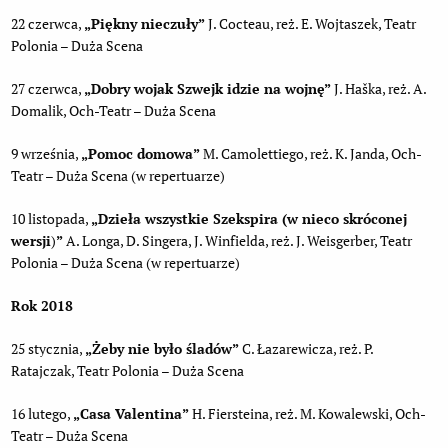
22 czerwca,
„
Piękny nieczuły”
J. Cocteau, reż. E. Wojtaszek, Teatr
Polonia – Duża Scena
27 czerwca,
„
Dobry wojak Szwejk idzie na wojnę”
J. Haška, reż. A.
Domalik, Och-Teatr – Duża Scena
9 września,
„
Pomoc domowa”
M. Camolettiego, reż. K. Janda, Och-
Teatr – Duża Scena (w repertuarze)
10 listopada,
„
Dzieła wszystkie Szekspira (w nieco skróconej
wersji
)
”
A. Longa, D. Singera, J. Winfielda, reż. J. Weisgerber, Teatr
Polonia – Duża Scena (w repertuarze)
Rok 2018
25 stycznia,
„
Żeby nie było śladów”
C. Łazarewicza, reż. P.
Ratajczak, Teatr Polonia – Duża Scena
16 lutego,
„
Casa Valentina”
H. Fiersteina, reż. M. Kowalewski, Och-
Teatr – Duża Scena