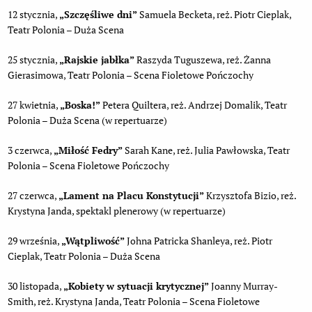
12 stycznia,
„
Szczęśliwe dni”
Samuela Becketa, reż. Piotr Cieplak,
Teatr Polonia – Duża Scena
25 stycznia,
„
Rajskie jabłka”
Raszyda Tuguszewa, reż. Żanna
Gierasimowa, Teatr Polonia – Scena Fioletowe Pończochy
27 kwietnia,
„
Boska!”
Petera Quiltera, reż. Andrzej Domalik, Teatr
Polonia – Duża Scena (w repertuarze)
3 czerwca,
„
Miłość Fedry”
Sarah Kane, reż. Julia Pawłowska, Teatr
Polonia – Scena Fioletowe Pończochy
27 czerwca,
„
Lament na Placu Konstytucji”
Krzysztofa Bizio, reż.
Krystyna Janda, spektakl plenerowy (w repertuarze)
29 września,
„Wątpliwość”
Johna Patricka Shanleya, reż. Piotr
Cieplak, Teatr Polonia – Duża Scena
30 listopada,
„Kobiety w sytuacji krytycznej”
Joanny Murray-
Smith, reż. Krystyna Janda, Teatr Polonia – Scena Fioletowe