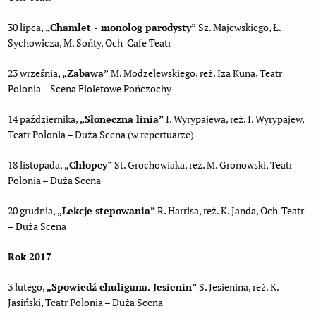
30 lipca,
„
Chamlet - monolog parodysty”
Sz. Majewskiego, Ł.
Sychowicza, M. Sońty, Och-Cafe Teatr
23 września,
„
Zabawa”
M. Modzelewskiego, reż. Iza Kuna, Teatr
Polonia – Scena Fioletowe Pończochy
14 października,
„
Słoneczna linia”
I. Wyrypajewa, reż. I. Wyrypajew,
Teatr Polonia – Duża Scena (w repertuarze)
18 listopada,
„
Chłopcy”
St. Grochowiaka, reż. M. Gronowski, Teatr
Polonia – Duża Scena
20 grudnia,
„
Lekcje stepowania”
R. Harrisa, reż. K. Janda, Och-Teatr
– Duża Scena
Rok 2017
3 lutego,
„
Spowiedź chuligana. Jesienin”
S. Jesienina, reż. K.
Jasiński, Teatr Polonia – Duża Scena