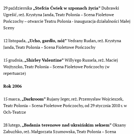
29 października
„Stefcia Ćwiek w szponach życia”
Dubrawki
Ugrešić, reż. Krystyna Janda, Teatr Polonia – Scena Fioletowe
Pończochy – otwarcie Teatru Polonia - inauguracja działalności Małej
Sceny
12 listopada,
„Ucho, gardło, nóż”
Vedrany Rudan, reż. Krystyna
Janda, Teatr Polonia – Scena Fioletowe Pończochy
15 grudnia,
„Shirley Valentine”
Willy'ego Russela, reż. Maciej
Wojtyszko, Teatr Polonia – Scena Fioletowe Pończochy (w
repertuarze)
Rok 2006
15 marca,
„Darkroom”
Rujany Jeger, reż. Przemysław Wojcieszek,
Teatr Polonia – Scena Fioletowe Pończochy, od 29 stycznia 2010 r. w
Och-Teatrze
28 lutego,
„Badania terenowe nad ukraińskim seksem”
Oksany
Zabuzhko, reż. Małgorzata Szumowska, Teatr Polonia – Scena