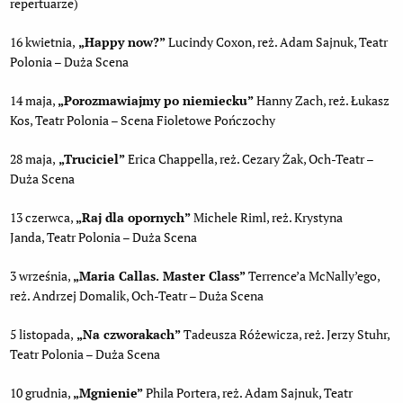
repertuarze)
16 kwietnia,
„Happy now?”
Lucindy Coxon, reż. Adam Sajnuk, Teatr
Polonia – Duża Scena
14 maja,
„
Porozmawiajmy po niemiecku”
Hanny Zach, reż. Łukasz
Kos, Teatr Polonia – Scena Fioletowe Pończochy
28 maja,
„Truciciel”
Erica Chappella, reż. Cezary Żak, Och-Teatr –
Duża Scena
13 czerwca,
„
Raj dla opornych”
Michele Riml, reż. Krystyna
Janda, Teatr Polonia – Duża Scena
3 września,
„
Maria Callas. Master Class”
Terrence’a McNally’ego,
reż. Andrzej Domalik, Och-Teatr – Duża Scena
5 listopada,
„Na czworakach”
Tadeusza Różewicza, reż. Jerzy Stuhr,
Teatr Polonia – Duża Scena
10 grudnia,
„
Mgnienie”
Phila Portera, reż. Adam Sajnuk, Teatr