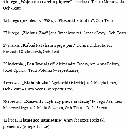
4 lutego,
„Wojna na trzecim piętrze”
– spektakl Teatru Montownia,
Och-Teatr
15 lutego (premiera w 1998 r.),
„Piosenki z teatru”
, Och-Teatr
27 lutego,
„Zielone Zoo”
Jana Brzechwy, reż. Leszek Bzdyl, Och-Teatr
27 marca,
„Kubuś Fatalista i jego pan”
Denisa Diderota, reż.
Krzysztof Stelmaszyk, Och-Teatr
25 kwietnia,
„Pan Jowialski”
Aleksandra Fredry, reż. Anna Polony,
Józef Opalski, Teatr Polonia (w repertuarze)
4 czerwca,
„Biała bluzka”
Agnieszki Osieckiej, reż. Magda Umer,
Och-Teatr – Duża Scena (w repertuarze)
28 czerwca,
„Zaświaty czyli czy pies ma duszę”
Jerzego Andrzeja
Masłowskiego, reż. Maria Seweryn, Och-Teatr – Duża Scena
12 lipca,
„Flamenco namiętnie”
Anny Iberszer, spektakl
plenerowy (w repertuarze)