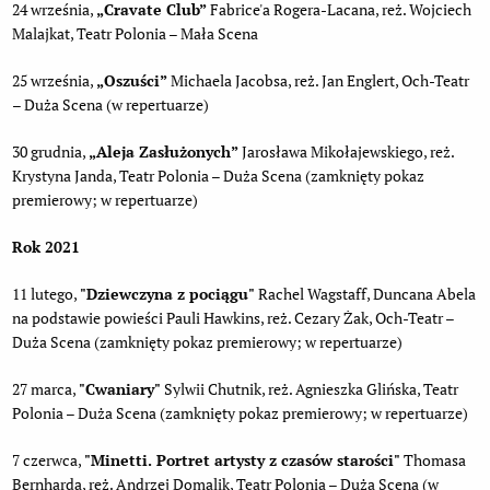
24 września,
„Cravate Club”
Fabrice'a Rogera-Lacana, reż. Wojciech
Malajkat, Teatr Polonia – Mała Scena
25 września,
„Oszuści”
Michaela Jacobsa, reż. Jan Englert, Och-Teatr
– Duża Scena (w repertuarze)
30 grudnia,
„Aleja Zasłużonych”
Jarosława Mikołajewskiego, reż.
Krystyna Janda, Teatr Polonia – Duża Scena (zamknięty pokaz
premierowy; w repertuarze)
Rok 2021
11 lutego,
"Dziewczyna z pociągu"
Rachel Wagstaff, Duncana Abela
na podstawie powieści Pauli Hawkins, reż. Cezary Żak, Och-Teatr –
Duża Scena (zamknięty pokaz premierowy; w repertuarze)
27 marca,
"Cwaniary"
Sylwii Chutnik, reż. Agnieszka Glińska, Teatr
Polonia – Duża Scena (zamknięty pokaz premierowy; w repertuarze)
7 czerwca,
"Minetti. Portret artysty z czasów starości"
Thomasa
Bernharda, reż. Andrzej Domalik, Teatr Polonia – Duża Scena (w