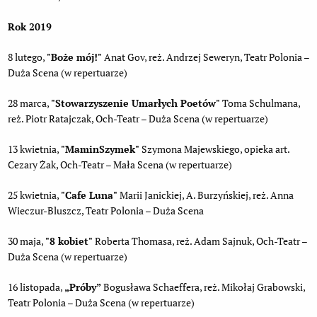
Rok 2019
8 lutego,
"Boże mój!"
Anat Gov, reż. Andrzej Seweryn, Teatr Polonia –
Duża Scena (w repertuarze)
28 marca,
"Stowarzyszenie Umarłych Poetów"
Toma Schulmana,
reż. Piotr Ratajczak, Och-Teatr – Duża Scena (w repertuarze)
13 kwietnia,
"MaminSzymek"
Szymona Majewskiego, opieka art.
Cezary Żak, Och-Teatr – Mała Scena (w repertuarze)
25 kwietnia,
"Cafe Luna"
Marii Janickiej, A. Burzyńskiej, reż. Anna
Wieczur-Bluszcz, Teatr Polonia – Duża Scena
30 maja,
"8 kobiet"
Roberta Thomasa, reż. Adam Sajnuk, Och-Teatr –
Duża Scena (w repertuarze)
16 listopada,
„Próby”
Bogusława Schaeffera, reż. Mikołaj Grabowski,
Teatr Polonia – Duża Scena (w repertuarze)