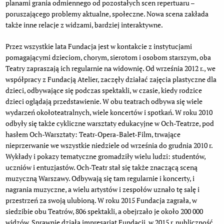
planami grania odmiennego od pozostałych scen repertuaru –
poruszającego problemy aktualne, społeczne. Nowa scena zakłada
także inne relacje z widzami, bardziej interaktywne.
Przez wszystkie lata Fundacja jest w kontakcie z instytucjami
pomagającymi dzieciom, chorym, sierotom i osobom starszym, oba
Teatry zapraszają ich regularnie na widownię. Od września 2012 r., we
współpracy z Fundacją Atelier, zaczęły działać zajęcia plastyczne dla
dzieci, odbywające się podczas spektakli, w czasie, kiedy rodzice
dzieci oglądają przedstawienie. W obu teatrach odbywa się wiele
wydarzeń okołoteatralnych, wiele koncertów i spotkań. W roku 2010
odbyły się także cykliczne warsztaty edukacyjne w Och-Teatrze, pod
hasłem Och-Warsztaty: Teatr-Opera-Balet-Film, trwające
nieprzerwanie we wszystkie niedziele od września do grudnia 2010 r.
Wykłady i pokazy tematyczne gromadziły wielu ludzi: studentów,
uczniów i entuzjastów. Och-Teatr stał się także znaczącą sceną
muzyczną Warszawy. Odbywają się tam regularnie i koncerty, i
nagrania muzyczne, a wielu artystów i zespołów uznało tę salę i
przestrzeń za swoją ulubioną. W roku 2015 Fundacja zagrała, w
siedzibie obu Teatrów, 806 spektakli, a obejrzało je około 200 000
widzów. Sprawnie działa impresariat Fundacji, w 2015 r. publiczność