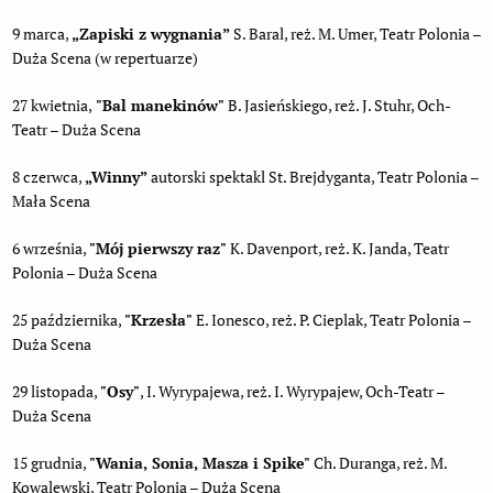
9 marca,
„Zapiski z wygnania
”
S. Baral, reż. M. Umer, Teatr Polonia –
Duża Scena (w repertuarze)
27 kwietnia,
"Bal manekinów"
B. Jasieńskiego, reż. J. Stuhr, Och-
Teatr – Duża Scena
8 czerwca,
„Winny
”
autorski spektakl St. Brejdyganta, Teatr Polonia –
Mała Scena
6 września,
"Mój pierwszy raz"
K. Davenport, reż. K. Janda, Teatr
Polonia – Duża Scena
25 października,
"Krzesła"
E. Ionesco, reż. P. Cieplak, Teatr Polonia –
Duża Scena
29 listopada,
"Osy"
, I. Wyrypajewa, reż. I. Wyrypajew, Och-Teatr –
Duża Scena
15 grudnia,
"Wania, Sonia, Masza i Spike"
Ch. Duranga, reż. M.
Kowalewski, Teatr Polonia – Duża Scena