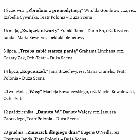
15 czerwca,
„Zbrodnia z premedytacją”
Witolda Gombrowicza, reż.
Izabella Cywińska, Teatr Polonia – Duża Scena
16 maja,
„Związek otwarty”
Franki Rame i Dario Fo, reż. Krystyna
Janda i Maria Seweryn, spektakl plenerowy
8 lipca,
„Trzeba zabić starszą panią”
Grahama Linehana, reż.
Cezary Żak, Och-Teatr – Duża Scena
14 lipca,
„Kopciuszek”
Jana Brzechwy, reż. Maria Ciunelis, Teatr
Polonia – Duża Scena
20 września,
„Wąsy”
Macieja Kowalewskiego, reż. Maciej Kowalewski,
Och-Teatr
12 października,
„Danuta W.”
Danuty Wałęsy, reż. Janusza
Zaorskiego, Teatr Polonia – Duża Scena
20 grudnia,
„Zmierzch długiego dnia”
Eugene O’Neilla, reż.
Krystyna Janda, Teatr Polonia – Duża Scena