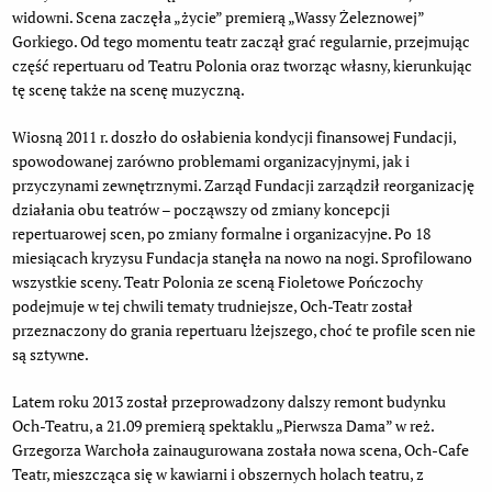
widowni. Scena zaczęła „życie” premierą „Wassy Żeleznowej”
Gorkiego. Od tego momentu teatr zaczął grać regularnie, przejmując
część repertuaru od Teatru Polonia oraz tworząc własny, kierunkując
tę scenę także na scenę muzyczną.
Wiosną 2011 r. doszło do osłabienia kondycji finansowej Fundacji,
spowodowanej zarówno problemami organizacyjnymi, jak i
przyczynami zewnętrznymi. Zarząd Fundacji zarządził reorganizację
działania obu teatrów – począwszy od zmiany koncepcji
repertuarowej scen, po zmiany formalne i organizacyjne. Po 18
miesiącach kryzysu Fundacja stanęła na nowo na nogi. Sprofilowano
wszystkie sceny. Teatr Polonia ze sceną Fioletowe Pończochy
podejmuje w tej chwili tematy trudniejsze, Och-Teatr został
przeznaczony do grania repertuaru lżejszego, choć te profile scen nie
są sztywne.
Latem roku 2013 został przeprowadzony dalszy remont budynku
Och-Teatru, a 21.09 premierą spektaklu „Pierwsza Dama” w reż.
Grzegorza Warchoła zainaugurowana została nowa scena, Och-Cafe
Teatr, mieszcząca się w kawiarni i obszernych holach teatru, z