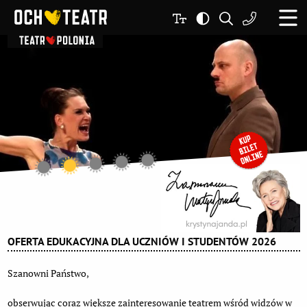
OFERTA EDUKACYJNA DLA UCZNIÓW I STUDENTÓW 2026
Szanowni Państwo,
obserwując coraz większe zainteresowanie teatrem wśród widzów w