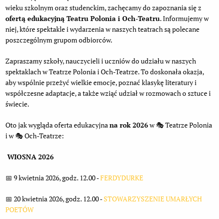
wieku szkolnym oraz studenckim, zachęcamy do zapoznania się z
ofertą edukacyjną Teatru Polonia i Och‑Teatru
. Informujemy w
niej, które spektakle i wydarzenia w naszych teatrach są polecane
poszczególnym grupom odbiorców.
Zapraszamy szkoły, nauczycieli i uczniów do udziału w naszych
spektaklach w Teatrze Polonia i Och-Teatrze. To doskonała okazja,
aby wspólnie przeżyć wielkie emocje, poznać klasykę literatury i
współczesne adaptacje, a także wziąć udział w rozmowach o sztuce i
świecie.
Oto jak wygląda oferta edukacyjna
na rok 2026
w 🎭 Teatrze Polonia
i w 🎭 Och-Teatrze:
WIOSNA 2026
📅 9 kwietnia 2026, godz. 12.00 -
FERDYDURKE
📅 20 kwietnia 2026, godz. 12.00 -
STOWARZYSZENIE UMARŁYCH
POETÓW