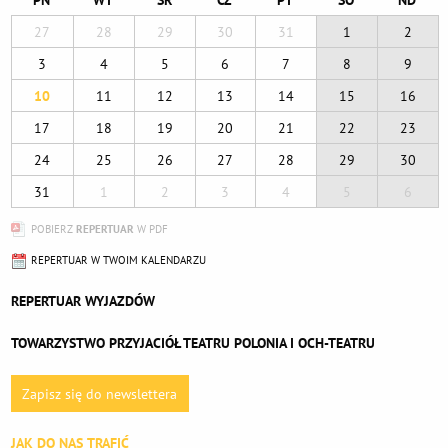
PN
WT
ŚR
CZ
PT
SO
ND
27
28
29
30
31
1
2
3
4
5
6
7
8
9
10
11
12
13
14
15
16
17
18
19
20
21
22
23
24
25
26
27
28
29
30
31
1
2
3
4
5
6
POBIERZ
REPERTUAR
W PDF
REPERTUAR W TWOIM KALENDARZU
REPERTUAR WYJAZDÓW
TOWARZYSTWO PRZYJACIÓŁ TEATRU POLONIA I OCH-TEATRU
Zapisz się do newslettera
JAK DO NAS TRAFIĆ