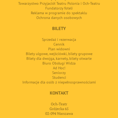
Towarzystwo Przyjaciół Teatru Polonia i Och-Teatru
Fundatorzy foteli
Reklama w programie do spektaklu
Ochrona danych osobowych
BILETY
Sprzedaż i rezerwacja
Cennik
Plan widowni
Bilety ulgowe, wejściówki, bilety grupowe
Bilety dla dwojga, karnety, bilety otwarte
Biuro Obsługi Widza
Ad Hoc!
Seniorzy
Studenci
Informacje dla osób z niepełnosprawnościami
KONTAKT
Och-Teatr
Grójecka 65
02-094 Warszawa