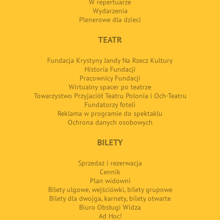
W repertuarze
Wydarzenia
Plenerowe dla dzieci
TEATR
Fundacja Krystyny Jandy Na Rzecz Kultury
Historia Fundacji
Pracownicy Fundacji
Wirtualny spacer po teatrze
Towarzystwo Przyjaciół Teatru Polonia i Och-Teatru
Fundatorzy foteli
Reklama w programie do spektaklu
Ochrona danych osobowych
BILETY
Sprzedaż i rezerwacja
Cennik
Plan widowni
Bilety ulgowe, wejściówki, bilety grupowe
Bilety dla dwojga, karnety, bilety otwarte
Biuro Obsługi Widza
Ad Hoc!