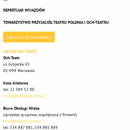
REPERTUAR WYJAZDÓW
TOWARZYSTWO PRZYJACIÓŁ TEATRU POLONIA I OCH-TEATRU
Zapisz się do newslettera
JAK DO NAS TRAFIĆ
Och-Teatr
ul. Grójecka 65
02-094 Warszawa
Kasa biletowa
tel: 22 589 52 00
bilety@ochteatr.com.pl
Biuro Obsługi Widza
(sprzedaż grupowa, współpraca z firmami)
bow@teatrpolonia.pl
tel: 534 887 881, 534 885 889