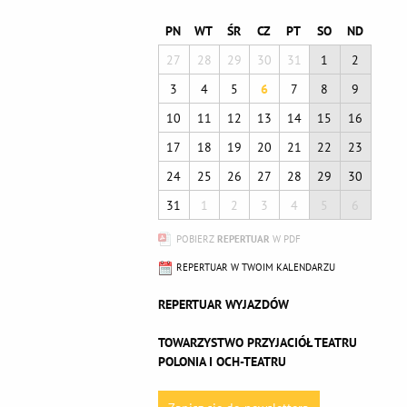
PN
WT
ŚR
CZ
PT
SO
ND
27
28
29
30
31
1
2
3
4
5
6
7
8
9
10
11
12
13
14
15
16
17
18
19
20
21
22
23
24
25
26
27
28
29
30
31
1
2
3
4
5
6
POBIERZ
REPERTUAR
W PDF
REPERTUAR W TWOIM KALENDARZU
REPERTUAR WYJAZDÓW
TOWARZYSTWO PRZYJACIÓŁ TEATRU
POLONIA I OCH-TEATRU