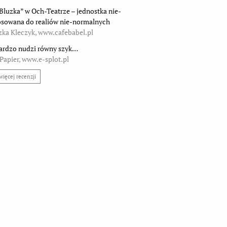
 Bluzka” w Och-Teatrze – jednostka nie-
osowana do realiów nie-normalnych
zka Kleczyk, www.cafebabel.pl
ardzo nudzi równy szyk…
Papier, www.e-splot.pl
więcej recenzji