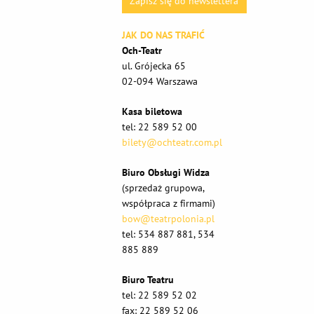
Zapisz się do newslettera
JAK DO NAS TRAFIĆ
Och-Teatr
ul. Grójecka 65
02-094 Warszawa
Kasa biletowa
tel: 22 589 52 00
bilety@ochteatr.com.pl
Biuro Obsługi Widza
(sprzedaż grupowa,
współpraca z firmami)
bow@teatrpolonia.pl
tel: 534 887 881, 534
885 889
Biuro Teatru
tel: 22 589 52 02
fax: 22 589 52 06