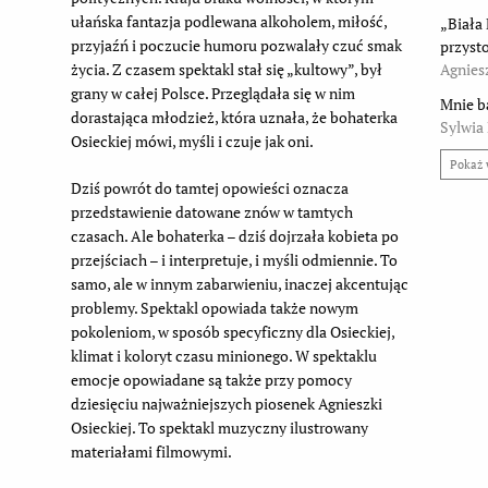
ułańska fantazja podlewana alkoholem, miłość,
„Biała
przyjaźń i poczucie humoru pozwalały czuć smak
przyst
życia. Z czasem spektakl stał się „kultowy”, był
Agnies
grany w całej Polsce. Przeglądała się w nim
Mnie b
dorastająca młodzież, która uznała, że bohaterka
Sylwia 
Osieckiej mówi, myśli i czuje jak oni.
Pokaż 
Dziś powrót do tamtej opowieści oznacza
przedstawienie datowane znów w tamtych
czasach. Ale bohaterka – dziś dojrzała kobieta po
przejściach – i interpretuje, i myśli odmiennie. To
samo, ale w innym zabarwieniu, inaczej akcentując
problemy. Spektakl opowiada także nowym
pokoleniom, w sposób specyficzny dla Osieckiej,
klimat i koloryt czasu minionego. W spektaklu
emocje opowiadane są także przy pomocy
dziesięciu najważniejszych piosenek Agnieszki
Osieckiej. To spektakl muzyczny ilustrowany
materiałami filmowymi.