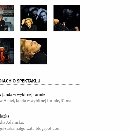
IACH O SPEKTAKLU
 Janda w wybitnej formie
w Hebel, Janda w wybitnej formie, 31 maja
bluzka
zka Adamska,
nieszkamalgorzata.blogspot.com