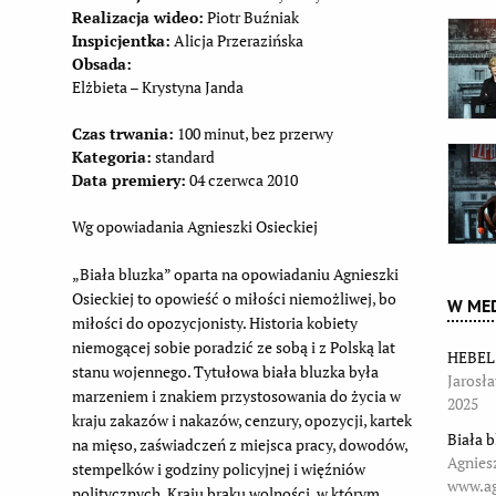
Realizacja wideo:
Piotr Buźniak
Inspicjentka:
Alicja Przerazińska
Obsada:
Elżbieta – Krystyna Janda
Czas trwania:
100 minut, bez przerwy
Kategoria:
standard
Data premiery:
04 czerwca 2010
Wg opowiadania Agnieszki Osieckiej
„Biała bluzka” oparta na opowiadaniu Agnieszki
Osieckiej to opowieść o miłości niemożliwej, bo
W MED
miłości do opozycjonisty. Historia kobiety
niemogącej sobie poradzić ze sobą i z Polską lat
HEBEL:
stanu wojennego. Tytułowa biała bluzka była
Jarosła
marzeniem i znakiem przystosowania do życia w
2025
kraju zakazów i nakazów, cenzury, opozycji, kartek
Biała 
na mięso, zaświadczeń z miejsca pracy, dowodów,
Agnies
stempelków i godziny policyjnej i więźniów
www.ag
politycznych. Kraju braku wolności, w którym