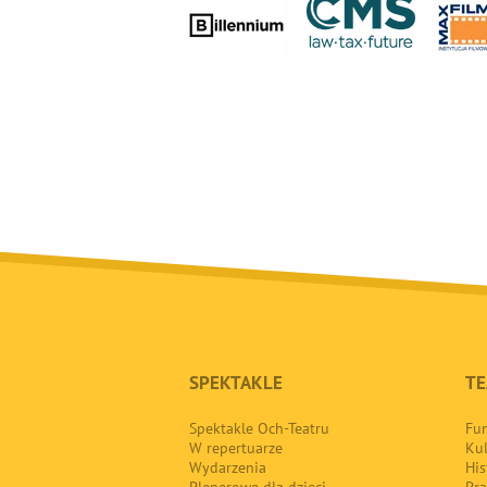
SPEKTAKLE
TE
Spektakle Och-Teatru
Fun
W repertuarze
Kul
Wydarzenia
His
Plenerowe dla dzieci
Pra