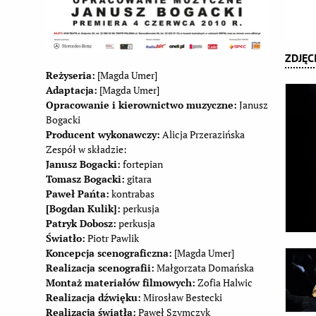
ZDJĘC
Reżyseria:
[Magda Umer]
Adaptacja:
[Magda Umer]
Opracowanie i kierownictwo muzyczne:
Janusz
Bogacki
Producent wykonawczy:
Alicja Przerazińska
Zespół w składzie:
Janusz Bogacki:
fortepian
Tomasz Bogacki:
gitara
Paweł Pańta:
kontrabas
[Bogdan Kulik]:
perkusja
Patryk Dobosz:
perkusja
Światło:
Piotr Pawlik
Koncepcja scenograficzna:
[Magda Umer]
Realizacja scenografii:
Małgorzata Domańska
Montaż materiałów filmowych:
Zofia Halwic
Realizacja dźwięku:
Mirosław Bestecki
Realizacja światła:
Paweł Szymczyk