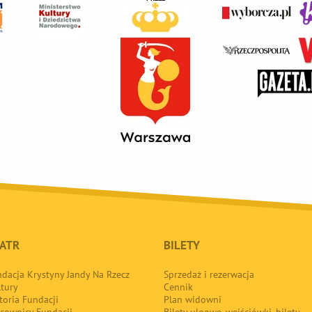
ATR
BILETY
dacja Krystyny Jandy Na Rzecz
Sprzedaż i rezerwacja
tury
Cennik
toria Fundacji
Plan widowni
cownicy Fundacji
Bilety ulgowe, wejściówki, bilety