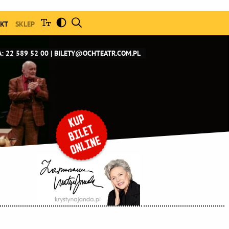
KT
SKLEP
: 22 589 52 00
BILETY@OCHTEATR.COM.PL