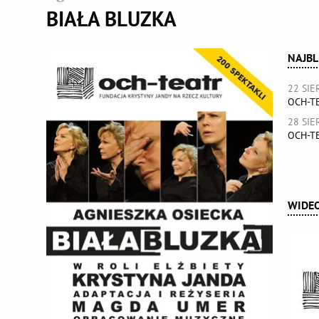
BIAŁA BLUZKA
NAJBL
22 SIE
OCH-TE
28 SIE
OCH-TE
WIDE