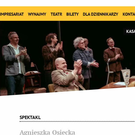
IMPRESARIAT
WYNAJMY
TEATR
BILETY
DLA DZIENNIKARZY
KONTA
KASA
SPEKTAKL
Agnieszka Osiecka