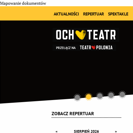
Mapowanie dokumentów
AKTUALNOŚCI
REPERTUAR
SPEKTAKLE
PRZEŁĄCZ NA
ZOBACZ REPERTUAR
«
»
SIERPIEŃ 2026