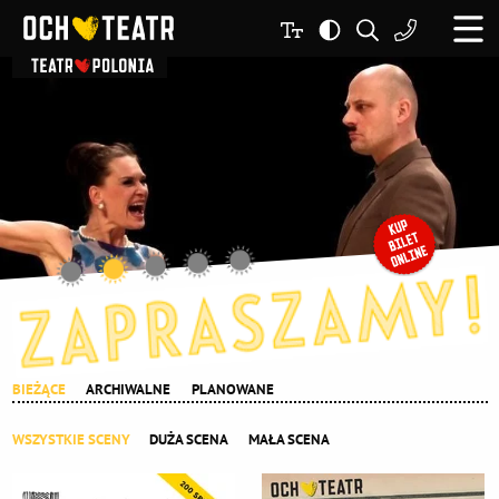
BIEŻĄCE
ARCHIWALNE
PLANOWANE
WSZYSTKIE SCENY
DUŻA SCENA
MAŁA SCENA