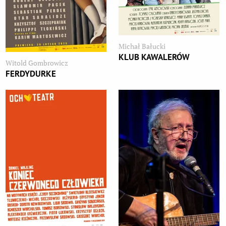
Michał Bałucki
KLUB KAWALERÓW
Witold Gombrowicz
FERDYDURKE