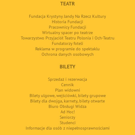
TEATR
Fundacja Krystyny Jandy Na Rzecz Kultury
Historia Fundacji
Pracownicy Fundacji
Wirtualny spacer po teatrze
Towarzystwo Przyjaciół Teatru Polonia i Och-Teatru
Fundatorzy foteli
Reklama w programie do spektaklu
Ochrona danych osobowych
BILETY
Sprzedaż i rezerwacja
Cennik
Plan widowni
Bilety ulgowe, wejściówki, bilety grupowe
Bilety dla dwojga, karnety, bilety otwarte
Biuro Obsługi Widza
Ad Hoc!
Seniorzy
Studenci
Informacje dla osób z niepełnosprawnościami