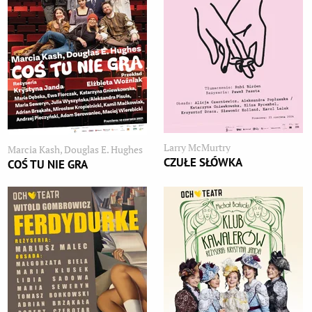
Larry McMurtry
Marcia Kash, Douglas E. Hughes
CZUŁE SŁÓWKA
COŚ TU NIE GRA