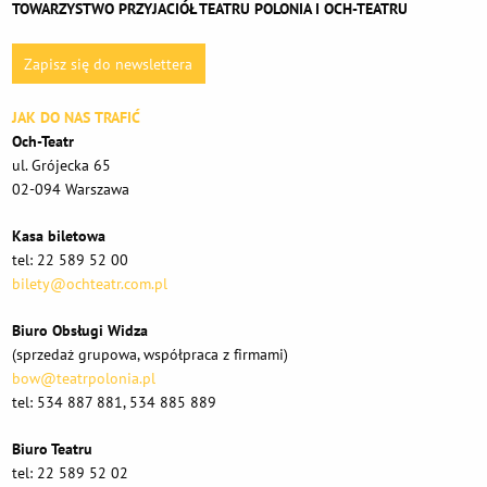
TOWARZYSTWO PRZYJACIÓŁ TEATRU POLONIA I OCH-TEATRU
Zapisz się do newslettera
JAK DO NAS TRAFIĆ
Och-Teatr
ul. Grójecka 65
02-094 Warszawa
Kasa biletowa
tel: 22 589 52 00
bilety@ochteatr.com.pl
Biuro Obsługi Widza
(sprzedaż grupowa, współpraca z firmami)
bow@teatrpolonia.pl
tel: 534 887 881, 534 885 889
Biuro Teatru
tel: 22 589 52 02