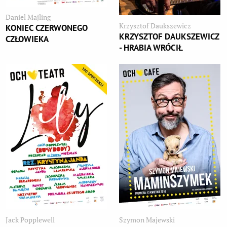
Daniel Majling
Krzysztof Daukszewicz
KONIEC CZERWONEGO
KRZYSZTOF DAUKSZEWICZ
CZŁOWIEKA
- HRABIA WRÓCIŁ
Jack Popplewell
Szymon Majewski