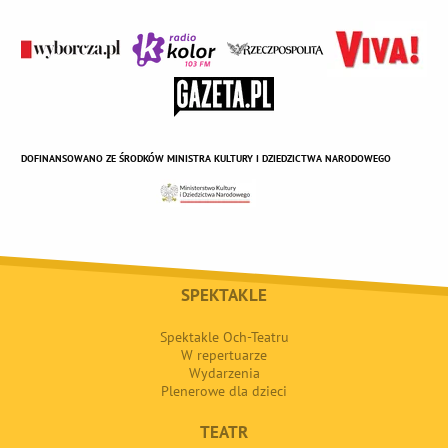
DOFINANSOWANO ZE ŚRODKÓW MINISTRA KULTURY I DZIEDZICTWA NARODOWEGO
SPEKTAKLE
Spektakle Och-Teatru
W repertuarze
Wydarzenia
Plenerowe dla dzieci
TEATR