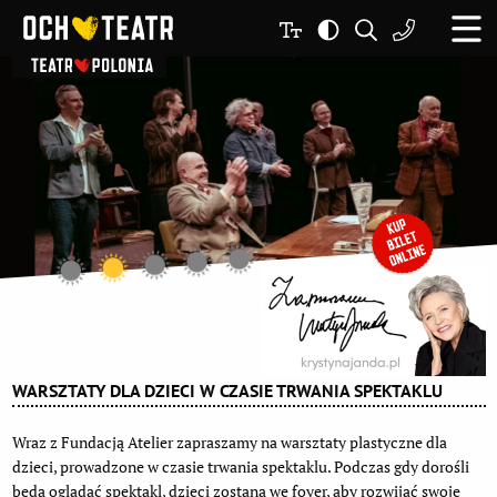
WARSZTATY DLA DZIECI W CZASIE TRWANIA SPEKTAKLU
Wraz z Fundacją Atelier zapraszamy na warsztaty plastyczne dla
dzieci, prowadzone w czasie trwania spektaklu. Podczas gdy dorośli
będą oglądać spektakl, dzieci zostaną we foyer, aby rozwijać swoje