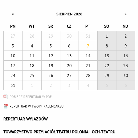
«
»
SIERPIEŃ 2026
PN
WT
ŚR
CZ
PT
SO
ND
27
28
29
30
31
1
2
3
4
5
6
7
8
9
10
11
12
13
14
15
16
17
18
19
20
21
22
23
24
25
26
27
28
29
30
31
1
2
3
4
5
6
POBIERZ
REPERTUAR
W PDF
REPERTUAR W TWOIM KALENDARZU
REPERTUAR WYJAZDÓW
TOWARZYSTWO PRZYJACIÓŁ TEATRU POLONIA I OCH-TEATRU