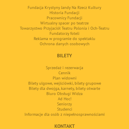
Fundacja Krystyny Jandy Na Rzecz Kultury
Historia Fundacji
Pracownicy Fundacji
Wirtualny spacer po teatrze
Towarzystwo Przyjaciół Teatru Polonia i Och-Teatru
Fundatorzy foteli
Reklama w programie do spektaklu
Ochrona danych osobowych
BILETY
Sprzedaż i rezerwacja
Cennik
Plan widowni
Bilety ulgowe, wejściówki, bilety grupowe
Bilety dla dwojga, karnety, bilety otwarte
Biuro Obsługi Widza
Ad Hoc!
Seniorzy
Studenci
Informacje dla osób z niepełnosprawnościami
KONTAKT