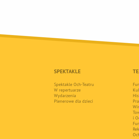
SPEKTAKLE
TE
Spektakle Och-Teatru
Fun
W repertuarze
Kul
Wydarzenia
His
Plenerowe dla dzieci
Pra
Wir
Tow
i O
Fun
Re
Oc