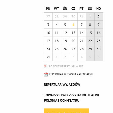
PN
WT
ŚR
CZ
PT
SO
ND
27
28
29
30
31
1
2
3
4
5
6
7
8
9
10
11
12
13
14
15
16
17
18
19
20
21
22
23
24
25
26
27
28
29
30
31
1
2
3
4
5
6
POBIERZ
REPERTUAR
W PDF
REPERTUAR W TWOIM KALENDARZU
REPERTUAR WYJAZDÓW
TOWARZYSTWO PRZYJACIÓŁ TEATRU
POLONIA I OCH-TEATRU