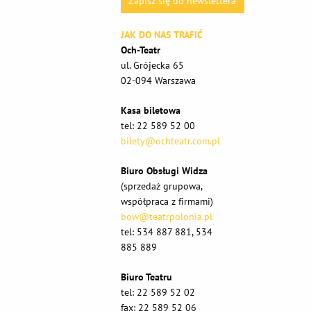
Zapisz się do newslettera
JAK DO NAS TRAFIĆ
Och-Teatr
ul. Grójecka 65
02-094 Warszawa
Kasa biletowa
tel: 22 589 52 00
bilety@ochteatr.com.pl
Biuro Obsługi Widza
(sprzedaż grupowa,
współpraca z firmami)
bow@teatrpolonia.pl
tel: 534 887 881, 534
885 889
Biuro Teatru
tel: 22 589 52 02
fax: 22 589 52 06