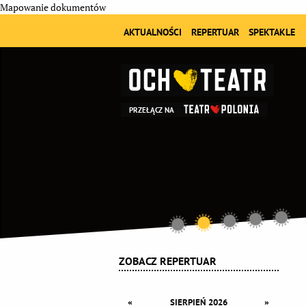
Mapowanie dokumentów
AKTUALNOŚCI
REPERTUAR
SPEKTAKLE
PRZEŁĄCZ NA
ZOBACZ REPERTUAR
«
»
SIERPIEŃ 2026