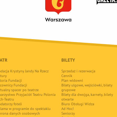
ATR
BILETY
dacja Krystyny Jandy Na Rzecz
Sprzedaż i rezerwacja
tury
Cennik
toria Fundacji
Plan widowni
cownicy Fundacji
Bilety ulgowe, wejściówki, bilety
tualny spacer po teatrze
grupowe
arzystwo Przyjaciół Teatru Polonia
Bilety dla dwojga, karnety, bilety
ch-Teatru
otwarte
datorzy foteli
Biuro Obsługi Widza
klama w programie do spektaklu
Ad Hoc!
hrona danych osobowych
Seniorzy