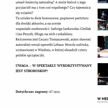
umarł śmiercią naturalną? A może któryś z jego
przyjaciół ma z tym coś wspólnego? Czy tajemnica
się wyjaśni?
Ta sztuka to dwie brawurowe, popisowe partytury
dla dwójki aktorów, a na scenie
wspaniałe osobowości: Jadwiga Jankowska-Cieślak
i Jan Peszek. Długo na nich czekaliśmy.
Reżyserem jest Cezary Tomaszewski, autor sławnej
autorskiej wersji operetki Lehara
Wesoła wdówka
,
wystawionej w Wiedniu, w której obsadził cztery
polskie sprzątaczki.
UWAGA – W SPEKTAKLU WYKORZYSTYWANY
JEST STROBOSKOP!
Dotychczas zagrany:
67 razy.
W MED