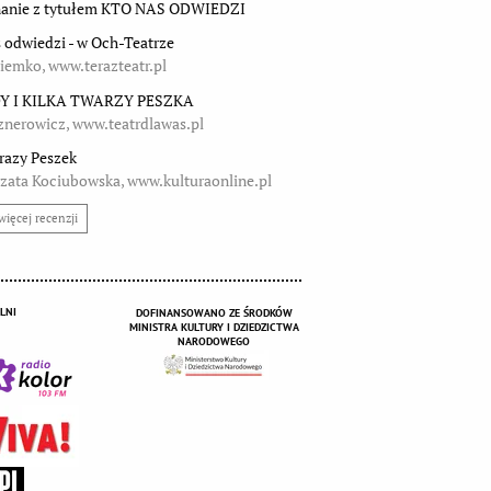
anie z tytułem KTO NAS ODWIEDZI
s odwiedzi - w Och-Teatrze
Siemko, www.terazteatr.pl
Y I KILKA TWARZY PESZKA
znerowicz, www.teatrdlawas.pl
 razy Peszek
zata Kociubowska, www.kulturaonline.pl
więcej recenzji
LNI
DOFINANSOWANO ZE ŚRODKÓW
MINISTRA KULTURY I DZIEDZICTWA
NARODOWEGO