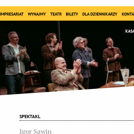
IMPRESARIAT
WYNAJMY
TEATR
BILETY
DLA DZIENNIKARZY
KONTA
KASA
SPEKTAKL
Igor Sawin