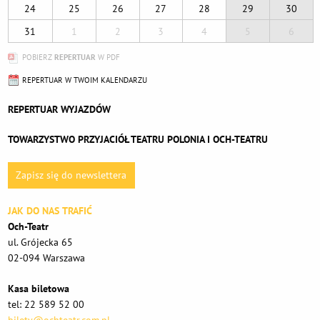
24
25
26
27
28
29
30
31
1
2
3
4
5
6
POBIERZ
REPERTUAR
W PDF
REPERTUAR W TWOIM KALENDARZU
REPERTUAR WYJAZDÓW
TOWARZYSTWO PRZYJACIÓŁ TEATRU POLONIA I OCH-TEATRU
Zapisz się do newslettera
JAK DO NAS TRAFIĆ
Och-Teatr
ul. Grójecka 65
02-094 Warszawa
Kasa biletowa
tel: 22 589 52 00
bilety@ochteatr.com.pl