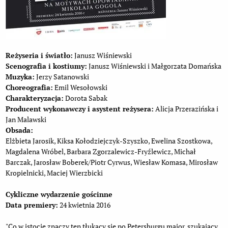
Reżyseria i światło:
Janusz Wiśniewski
Scenografia i kostiumy:
Janusz Wiśniewski i Małgorzata Domańska
Muzyka:
Jerzy Satanowski
Choreografia:
Emil Wesołowski
Charakteryzacja:
Dorota Sabak
Producent wykonawczy i asystent reżysera:
Alicja Przerazińska i
Jan Malawski
Obsada:
Elżbieta Jarosik, Kiksa Kołodziejczyk-Szyszko, Ewelina Szostkowa,
Magdalena Wróbel, Barbara Zgorzalewicz-Fryźlewicz, Michał
Barczak, Jarosław Boberek/Piotr Cyrwus, Wiesław Komasa, Mirosław
Kropielnicki, Maciej Wierzbicki
Cykliczne wydarzenie gościnne
Data premiery:
24 kwietnia 2016
"Co w istocie znaczy ten tłukący się po Petersburgu major, szukający