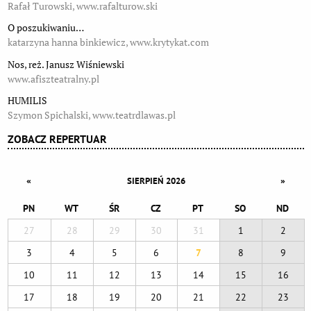
Rafał Turowski, www.rafalturow.ski
O poszukiwaniu…
katarzyna hanna binkiewicz, www.krytykat.com
Nos, reż. Janusz Wiśniewski
www.afiszteatralny.pl
HUMILIS
Szymon Spichalski, www.teatrdlawas.pl
ZOBACZ REPERTUAR
«
»
SIERPIEŃ 2026
PN
WT
ŚR
CZ
PT
SO
ND
27
28
29
30
31
1
2
3
4
5
6
7
8
9
10
11
12
13
14
15
16
17
18
19
20
21
22
23