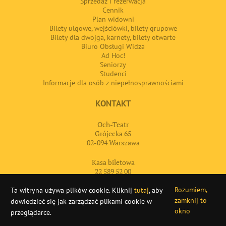
Sprzedaż i rezerwacja
Cennik
Plan widowni
Bilety ulgowe, wejściówki, bilety grupowe
Bilety dla dwojga, karnety, bilety otwarte
Biuro Obsługi Widza
Ad Hoc!
Seniorzy
Studenci
Informacje dla osób z niepełnosprawnościami
KONTAKT
Och-Teatr
Grójecka 65
02-094 Warszawa
Kasa biletowa
22 589 52 00
bilety@ochteatr.com.pl
Rozumiem,
Ta witryna używa plików cookie. Kliknij
tutaj
, aby
zamknij to
dowiedzieć się jak zarządzać plikami cookie w
VERYNICEWORKS
POWERED BY
NETPR.PL
okno
przeglądarce.
eń 2026
!
POLONIA i OCH-Teatr grają całe wakacje
Oferta edukacyjna 20
X