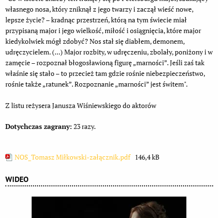
własnego nosa, który zniknął z jego twarzy i zaczął wieść nowe,
lepsze życie? – kradnąc przestrzeń, którą na tym świecie miał
przypisaną major i jego wielkość, miłość i osiągnięcia, które major
kiedykolwiek mógł zdobyć? Nos stał się diabłem, demonem,
udręczycielem. (...) Major rozbity, w udręczeniu, zbolały, poniżony i w
zamęcie – rozpoznał błogosławioną figurę „marności”. Jeśli zaś tak
właśnie się stało – to przecież tam gdzie rośnie niebezpieczeństwo,
rośnie także „ratunek”. Rozpoznanie „marności” jest świtem".
Z listu reżysera Janusza Wiśniewskiego do aktorów
Dotychczas zagrany:
23 razy.
NOS_Tomasz Miłkowski-załącznik.pdf
146,4 kB
WIDEO