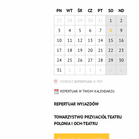
PN
WT
ŚR
CZ
PT
SO
ND
27
28
29
30
31
1
2
3
4
5
6
7
8
9
10
11
12
13
14
15
16
17
18
19
20
21
22
23
24
25
26
27
28
29
30
31
1
2
3
4
5
6
POBIERZ
REPERTUAR
W PDF
REPERTUAR W TWOIM KALENDARZU
REPERTUAR WYJAZDÓW
TOWARZYSTWO PRZYJACIÓŁ TEATRU
POLONIA I OCH-TEATRU