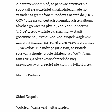
Ale warto wspomnieć, że panowie artystycznie
spotykali się wcześniej kilkakrotnie. Emade np.
zasiadał za gramofonami podczas nagrań do „OOV
OOV” oraz na koncertach promujących ten album.
Słychać go więc na płycie „Voo Voo: Koncert w
Trójce” z tego właśnie okresu. Fisz wystąpił
gościnnie na „Płycie” Voo Voo. Wojtek Waglewski
zagrał na gitarach na jednej z pierwszych płyt Fisza
- „Na wylot”. Nie mówiąc już o tym, że Piotrek
śpiewa na drugiej płycie „Małego Wu Wu” („Tam,
tam i tu”), a okładkowy obrazek do niej
przygotowywał przecież nie kto inny tylko Bartek...
Maciek Proliński
Skład Zespołu:
Wojciech Waglewski – gitary, śpiew