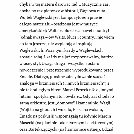
chyba w tej materii darować rad… Muzycznie zaś,
chyba po raz pierwszy w historii, Waglowa nuta -
Wojtek Waglewski jest kompozytorem prawie
całego materiału - osadzona jest w muzyce
amerykańskiej: Waitsie, bluesie, a nawet country!
Jednak uwaga – ów Waits, blues i country, i nie wiem
co tam jeszcze, nie wypierają a inspirują
Waglewskich! Poza tym, każdy z Waglewskich
zostaje sobą. I każdy ma już rozpoznawalny, bardzo
własny styl. Uwaga druga - wszystko zostało
nowocześnie i przestrzennie wyprodukowane przez
Emade. Dlatego, prosimy zdecydowanie szukać
analogii w brzmieniach („innych brzmieniach”) z
nie tak odległym hitem Marysi Peszek niż z „innymi
hitami” spotykanymi tu i ówdzie... Gdy zaś chodzi o
samą orkiestrę, jest „domowo” i kameralnie. Wagli
(Wojtka na gitarach i wokalu, Fisza na wokalu,
Emade na perkusji) wspomagają tu jedynie Marcin
Masecki (na pianinie - akustycznym i elektrycznym)
oraz Bartek Łęczycki (na harmonijce ustnej). Udział