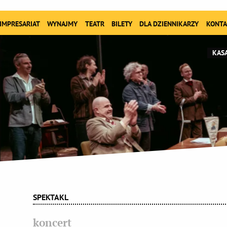
IMPRESARIAT
WYNAJMY
TEATR
BILETY
DLA DZIENNIKARZY
KONTA
KASA
SPEKTAKL
koncert