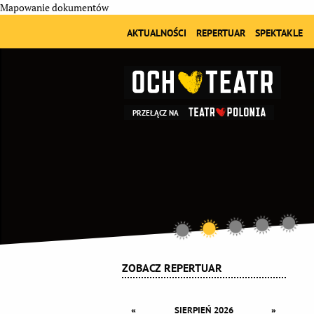
Mapowanie dokumentów
AKTUALNOŚCI
REPERTUAR
SPEKTAKLE
PRZEŁĄCZ NA
ZOBACZ REPERTUAR
«
»
SIERPIEŃ 2026