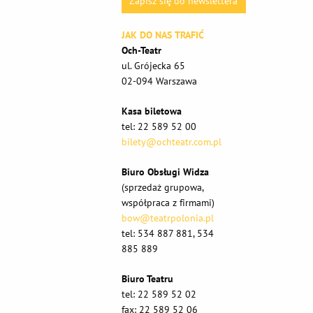
Zapisz się do newslettera
JAK DO NAS TRAFIĆ
Och-Teatr
ul. Grójecka 65
02-094 Warszawa
Kasa biletowa
tel: 22 589 52 00
bilety@ochteatr.com.pl
Biuro Obsługi Widza
(sprzedaż grupowa,
współpraca z firmami)
bow@teatrpolonia.pl
tel: 534 887 881, 534
885 889
Biuro Teatru
tel: 22 589 52 02
fax: 22 589 52 06