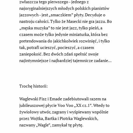
zwłaszcza tego pierwszego - jednego z
najoryginalniejszych młodych polskich pianistów
jazzowych - jest „smaczkiem” płyty. Decyduje o
nastroju całości. Tylko że Masecki nie gra jazzu. Bo
„męska muzyka” to nie jest jazz, tylko pieśń, a
czasem może tylko jedynie miniaturka, która bez
pretendowania do jakichkolwiek rozwinięć, i tylko
tak, potrafi ucieszyć, pocieszyć, a czasem
zaniepokoić. Bez dwóch zdań spełnić swoje
najintymniejsze i najbardziej tajemnicze zadanie...
Trochę historii:
Waglewski Fisz i Emade zadebiutowali razem na
jubileuszowej płycie Voo Voo „XX cz.1”. Wtedy to
żywiołowy utwór, zagrany i wyśpiewany wspólnie
przez Wojtka, Bartka i Piotrka Waglewskich,
nazwany „Wagle”, zamykał tę płytę.