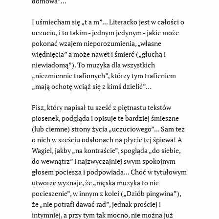
domowa”...
I uśmiecham się „t a m”... Literacko jest w całości o
uczuciu, i to takim - jednym jedynym - jakie może
pokonać wzajem nieporozumienia, „własne
więdnięcia” a może nawet i śmierć („głuchą i
niewiadomą”). To muzyka dla wszystkich
„niezmiennie trafionych”, którzy tym trafieniem
„mają ochotę wciąż się z kimś dzielić”…
Fisz, który napisał tu sześć z piętnastu tekstów
piosenek, podgląda i opisuje te bardziej śmieszne
(lub ciemne) strony życia „uczuciowego”... Sam też
o nich w sześciu odsłonach na płycie tej śpiewa! A
Wagiel, jakby „na kontraście”, spogląda „do siebie,
do wewnątrz” i najzwyczajniej swym spokojnym
głosem pociesza i podpowiada... Choć w tytułowym
utworze wyznaje, że „męska muzyka to nie
pocieszenie”, w innym z kolei („Dziób pingwina”),
że „nie potrafi dawać rad”, jednak prościej i
intymniej, a przy tym tak mocno, nie można już