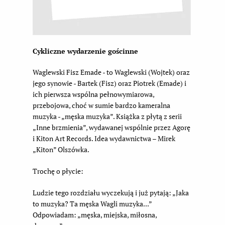
Cykliczne wydarzenie gościnne
Waglewski Fisz Emade - to Waglewski (Wojtek) oraz
jego synowie - Bartek (Fisz) oraz Piotrek (Emade) i
ich pierwsza wspólna pełnowymiarowa,
przebojowa, choć w sumie bardzo kameralna
muzyka - „męska muzyka”. Książka z płytą z serii
„Inne brzmienia”, wydawanej wspólnie przez Agorę
i Kiton Art Records. Idea wydawnictwa – Mirek
„Kiton” Olszówka.
Trochę o płycie:
Ludzie tego rozdziału wyczekują i już pytają: „Jaka
to muzyka? Ta męska Wagli muzyka...”
Odpowiadam: „męska, miejska, miłosna,