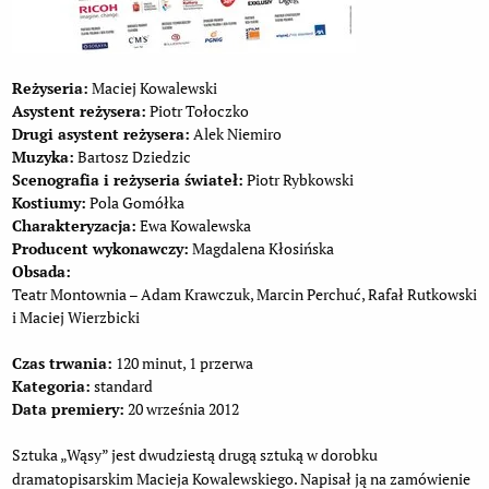
Reżyseria:
Maciej Kowalewski
Asystent reżysera:
Piotr Tołoczko
Drugi asystent reżysera:
Alek Niemiro
Muzyka:
Bartosz Dziedzic
Scenografia i reżyseria świateł:
Piotr Rybkowski
Kostiumy:
Pola Gomółka
Charakteryzacja:
Ewa Kowalewska
Producent wykonawczy:
Magdalena Kłosińska
Obsada:
Teatr Montownia – Adam Krawczuk, Marcin Perchuć, Rafał Rutkowski
i Maciej Wierzbicki
Czas trwania:
120 minut, 1 przerwa
Kategoria:
standard
Data premiery:
20 września 2012
Sztuka „Wąsy” jest dwudziestą drugą sztuką w dorobku
dramatopisarskim Macieja Kowalewskiego. Napisał ją na zamówienie