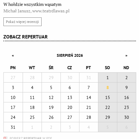
W hołdzie wszystkim wąsatym
Michał Janusz, www.teatrdlawas.pl
Pokaż więcej recenzji
ZOBACZ REPERTUAR
«
»
SIERPIEŃ 2026
PN
WT
ŚR
CZ
PT
SO
ND
27
28
29
30
31
1
2
3
4
5
6
7
8
9
10
11
12
13
14
15
16
17
18
19
20
21
22
23
24
25
26
27
28
29
30
31
1
2
3
4
5
6
POBIERZ
REPERTUAR
W PDF