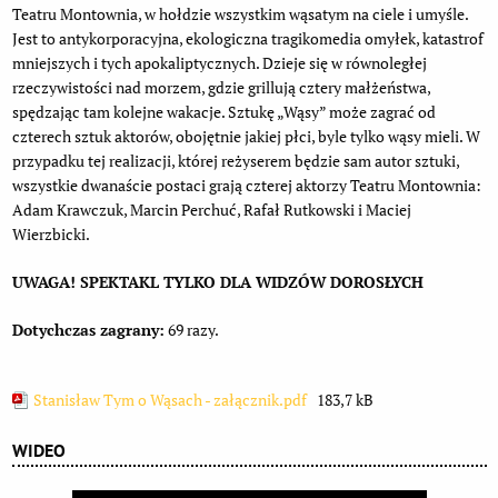
Teatru Montownia, w hołdzie wszystkim wąsatym na ciele i umyśle.
Jest to antykorporacyjna, ekologiczna tragikomedia omyłek, katastrof
mniejszych i tych apokaliptycznych. Dzieje się w równoległej
rzeczywistości nad morzem, gdzie grillują cztery małżeństwa,
spędzając tam kolejne wakacje. Sztukę „Wąsy” może zagrać od
czterech sztuk aktorów, obojętnie jakiej płci, byle tylko wąsy mieli. W
przypadku tej realizacji, której reżyserem będzie sam autor sztuki,
wszystkie dwanaście postaci grają czterej aktorzy Teatru Montownia:
Adam Krawczuk, Marcin Perchuć, Rafał Rutkowski i Maciej
Wierzbicki.
UWAGA! SPEKTAKL TYLKO DLA WIDZÓW DOROSŁYCH
Dotychczas zagrany:
69 razy.
Stanisław Tym o Wąsach - załącznik.pdf
183,7 kB
WIDEO