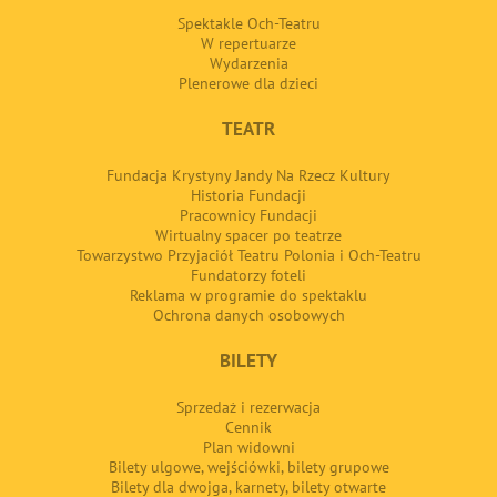
Spektakle Och-Teatru
W repertuarze
Wydarzenia
Plenerowe dla dzieci
TEATR
Fundacja Krystyny Jandy Na Rzecz Kultury
Historia Fundacji
Pracownicy Fundacji
Wirtualny spacer po teatrze
Towarzystwo Przyjaciół Teatru Polonia i Och-Teatru
Fundatorzy foteli
Reklama w programie do spektaklu
Ochrona danych osobowych
BILETY
Sprzedaż i rezerwacja
Cennik
Plan widowni
Bilety ulgowe, wejściówki, bilety grupowe
Bilety dla dwojga, karnety, bilety otwarte