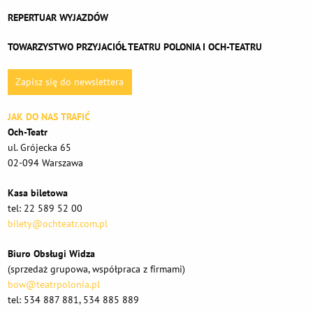
REPERTUAR WYJAZDÓW
TOWARZYSTWO PRZYJACIÓŁ TEATRU POLONIA I OCH-TEATRU
Zapisz się do newslettera
JAK DO NAS TRAFIĆ
Och-Teatr
ul. Grójecka 65
02-094 Warszawa
Kasa biletowa
tel: 22 589 52 00
bilety@ochteatr.com.pl
Biuro Obsługi Widza
(sprzedaż grupowa, współpraca z firmami)
bow@teatrpolonia.pl
tel: 534 887 881, 534 885 889