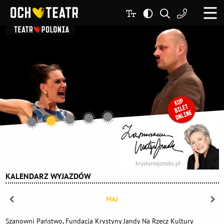
KALENDARZ WYJAZDÓW
MAJ
Szanowni Państwo, Fundacja Krystyny Jandy Na Rzecz Kultury