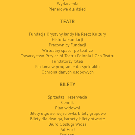
Wydarzenia
Plenerowe dla dzieci
TEATR
Fundacja Krystyny Jandy Na Rzecz Kultury
Historia Fundacji
Pracownicy Fundacji
Wirtualny spacer po teatrze
Towarzystwo Przyjaciół Teatru Polonia i Och-Teatru
Fundatorzy foteli
Reklama w programie do spektaklu
Ochrona danych osobowych
BILETY
Sprzedaż i rezerwacja
Cennik
Plan widowni
Bilety ulgowe, wejściówki, bilety grupowe
Bilety dla dwojga, karnety, bilety otwarte
Biuro Obsługi Widza
Ad Hoc!
Seniorzy