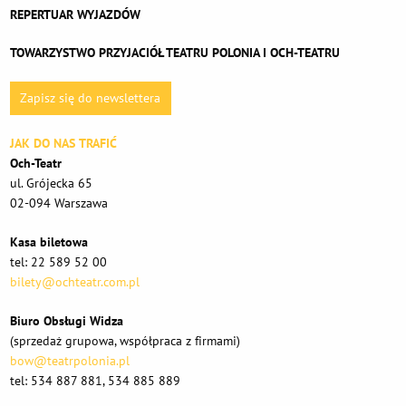
REPERTUAR WYJAZDÓW
TOWARZYSTWO PRZYJACIÓŁ TEATRU POLONIA I OCH-TEATRU
Zapisz się do newslettera
JAK DO NAS TRAFIĆ
Och-Teatr
ul. Grójecka 65
02-094 Warszawa
Kasa biletowa
tel: 22 589 52 00
bilety@ochteatr.com.pl
Biuro Obsługi Widza
(sprzedaż grupowa, współpraca z firmami)
bow@teatrpolonia.pl
tel: 534 887 881, 534 885 889