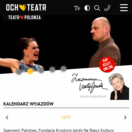
KALENDARZ WYJAZDÓW
LUTY
Szanowni Państwo, Fundacja Krystyny Jandy Na Rzecz Kultury