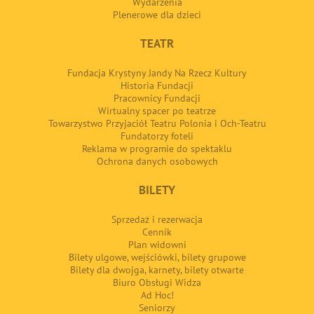
Wydarzenia
Plenerowe dla dzieci
TEATR
Fundacja Krystyny Jandy Na Rzecz Kultury
Historia Fundacji
Pracownicy Fundacji
Wirtualny spacer po teatrze
Towarzystwo Przyjaciół Teatru Polonia i Och-Teatru
Fundatorzy foteli
Reklama w programie do spektaklu
Ochrona danych osobowych
BILETY
Sprzedaż i rezerwacja
Cennik
Plan widowni
Bilety ulgowe, wejściówki, bilety grupowe
Bilety dla dwojga, karnety, bilety otwarte
Biuro Obsługi Widza
Ad Hoc!
Seniorzy