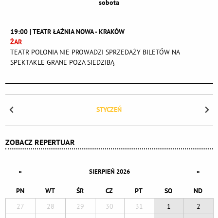
sobota
19:00 | TEATR ŁAŹNIA NOWA - KRAKÓW
ŻAR
TEATR POLONIA NIE PROWADZI SPRZEDAŻY BILETÓW NA
SPEKTAKLE GRANE POZA SIEDZIBĄ
STYCZEŃ
ZOBACZ REPERTUAR
«
»
SIERPIEŃ 2026
PN
WT
ŚR
CZ
PT
SO
ND
27
28
29
30
31
1
2