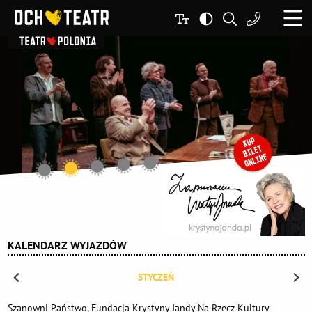
KALENDARZ WYJAZDÓW
STYCZEŃ
Szanowni Państwo, Fundacja Krystyny Jandy Na Rzecz Kultury