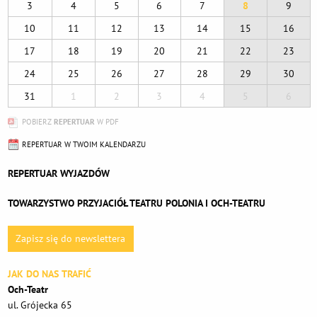
3
4
5
6
7
8
9
10
11
12
13
14
15
16
17
18
19
20
21
22
23
24
25
26
27
28
29
30
31
1
2
3
4
5
6
POBIERZ
REPERTUAR
W PDF
REPERTUAR W TWOIM KALENDARZU
REPERTUAR WYJAZDÓW
TOWARZYSTWO PRZYJACIÓŁ TEATRU POLONIA I OCH-TEATRU
Zapisz się do newslettera
JAK DO NAS TRAFIĆ
Och-Teatr
ul. Grójecka 65