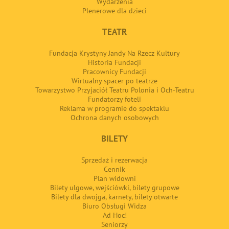
Wydarzenia
Plenerowe dla dzieci
TEATR
Fundacja Krystyny Jandy Na Rzecz Kultury
Historia Fundacji
Pracownicy Fundacji
Wirtualny spacer po teatrze
Towarzystwo Przyjaciół Teatru Polonia i Och-Teatru
Fundatorzy foteli
Reklama w programie do spektaklu
Ochrona danych osobowych
BILETY
Sprzedaż i rezerwacja
Cennik
Plan widowni
Bilety ulgowe, wejściówki, bilety grupowe
Bilety dla dwojga, karnety, bilety otwarte
Biuro Obsługi Widza
Ad Hoc!
Seniorzy