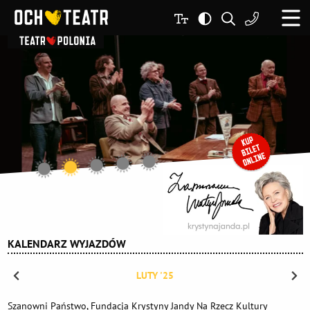
KALENDARZ WYJAZDÓW
LUTY '25
Szanowni Państwo, Fundacja Krystyny Jandy Na Rzecz Kultury