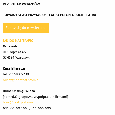
REPERTUAR WYJAZDÓW
TOWARZYSTWO PRZYJACIÓŁ TEATRU POLONIA I OCH-TEATRU
Zapisz się do newslettera
JAK DO NAS TRAFIĆ
Och-Teatr
ul. Grójecka 65
02-094 Warszawa
Kasa biletowa
tel: 22 589 52 00
bilety@ochteatr.com.pl
Biuro Obsługi Widza
(sprzedaż grupowa, współpraca z firmami)
bow@teatrpolonia.pl
tel: 534 887 881, 534 885 889