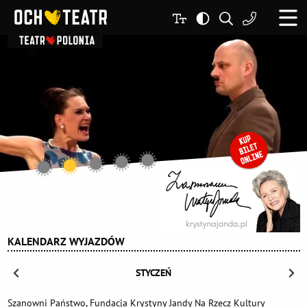
KALENDARZ WYJAZDÓW
STYCZEŃ
Szanowni Państwo, Fundacja Krystyny Jandy Na Rzecz Kultury