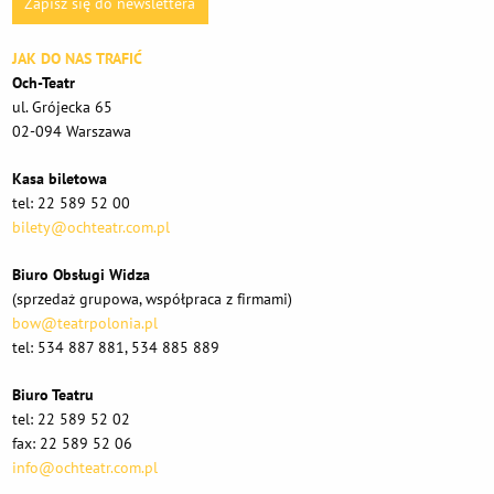
Zapisz się do newslettera
JAK DO NAS TRAFIĆ
Och-Teatr
ul. Grójecka 65
02-094 Warszawa
Kasa biletowa
tel: 22 589 52 00
bilety@ochteatr.com.pl
Biuro Obsługi Widza
(sprzedaż grupowa, współpraca z firmami)
bow@teatrpolonia.pl
tel: 534 887 881, 534 885 889
Biuro Teatru
tel: 22 589 52 02
fax: 22 589 52 06
info@ochteatr.com.pl