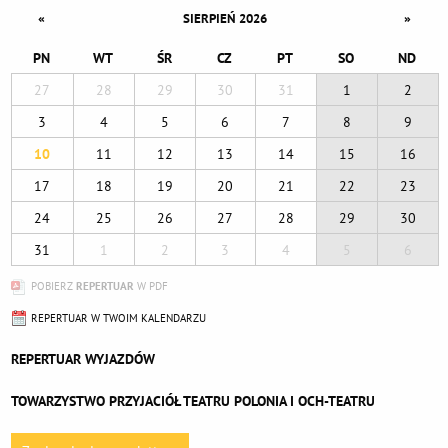
«
»
SIERPIEŃ 2026
PN
WT
ŚR
CZ
PT
SO
ND
27
28
29
30
31
1
2
3
4
5
6
7
8
9
10
11
12
13
14
15
16
17
18
19
20
21
22
23
24
25
26
27
28
29
30
31
1
2
3
4
5
6
POBIERZ
REPERTUAR
W PDF
REPERTUAR W TWOIM KALENDARZU
REPERTUAR WYJAZDÓW
TOWARZYSTWO PRZYJACIÓŁ TEATRU POLONIA I OCH-TEATRU